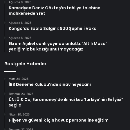
Ağustos 9, 2026
Komedyen Deniz Göktaş’ın tahliye talebine
mahkemeden ret
Ağustos 8, 2026
Kongo’da Ebola Salgını: 900 Şüpheli Vaka
Ağustos 8, 2026
Ekrem Açıkel canlı yayında anlattı: ‘Altılı Masa’
yediğimiz bu kazığı unutmayacağız
Rastgele Haberler
Mart 24, 2026
İBB Deneme Kulübü’nde sınav heyecanı
Temmuz 23, 2025
ÜNLÜ & Co, Euromoney’de ikinci kez Türkiye’nin En İyisi”
seçildi
Nisan 30, 2025
Hijyen ve güvenlik için havuz personeline eğitim
Temmuz 27, 2025