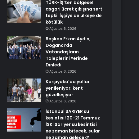
TÜRK-İŞ’ten bölgesel
asgari ücret çıkışına sert
tepki: İşçiye de ülkeye de
kötülük
Ağustos 6, 2026
Başkan Erkan Aydın,
Doğancı’da
Vatandaşların
Taleplerini Yerinde
Dinledi
Ağustos 6, 2026
Karşıyaka’da yollar
yenileniyor, kent
güzelleşiyor
Ağustos 6, 2026
İstanbul SARIYER su
kesintisi! 20-21 Temmuz
İSKİ Sarıyer su kesintisi
ne zaman bitecek, sular
ne zaman gelecek?