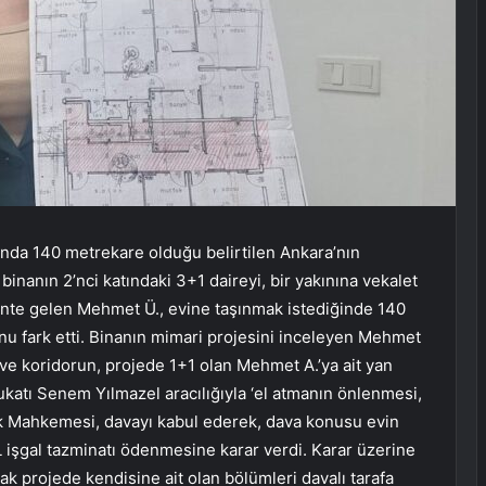
anda 140 metrekare olduğu belirtilen Ankara’nın
 binanın 2’nci katındaki 3+1 daireyi, bir yakınına vekalet
 kente gelen Mehmet Ü., evine taşınmak istediğinde 140
nu fark etti. Binanın mimari projesini inceleyen Mehmet
ve koridorun, projede 1+1 olan Mehmet A.’ya ait yan
vukatı Senem Yılmazel aracılığıyla ‘el atmanın önlenmesi,
ukuk Mahkemesi, davayı kabul ederek, dava konusu evin
 işgal tazminatı ödenmesine karar verdi. Karar üzerine
k projede kendisine ait olan bölümleri davalı tarafa