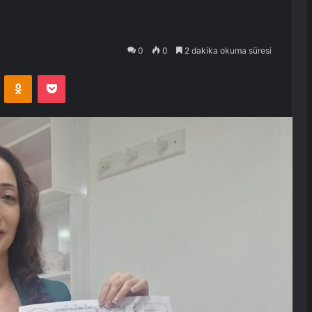
0
0
2 dakika okuma süresi
VKontakte
Odnoklassniki
Pocket