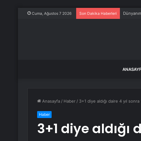
Dünyanın 
Cuma, Ağustos 7 2026
Son Dakika Haberleri
ANASAY
Anasayfa
/
Haber
/
3+1 diye aldığı daire 4 yıl sonra 
Haber
3+1 diye aldığı d