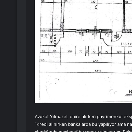
Avukat Yılmazel, daire alırken gayrimenkul ek
“Kredi alınırken bankalarda bu yapılıyor ama na
alındığında maalesef bu raporu almıyorlar. Fakat