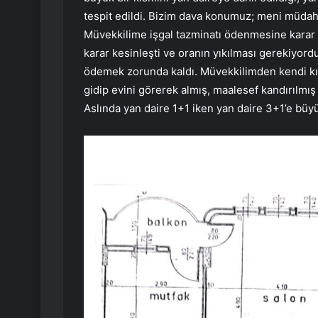
tespit edildi. Bizim dava konumuz; meni müdahal
Müvekkilime işgal tazminatı ödenmesine karar 
karar kesinleşti ve oranın yıkılması gerekiyordu 
ödemek zorunda kaldı. Müvekkilimden kendi kıs
gidip evini görerek almış, maalesef kandırılmı
Aslında yan daire 1+1 iken yan daire 3+1’e büy