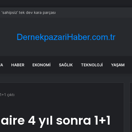
‘sahipsiz’ tek dev kara parçası
FA
HABER
EKONOMI
SAĞLIK
TEKNOLOJI
YAŞAM
1+1 çıktı
aire 4 yıl sonra 1+1