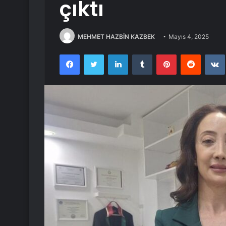
çıktı
MEHMET HAZBİN KAZBEK
Mayıs 4, 2025
Facebook
Twitter
LinkedIn
Tumblr
Pinterest
Reddit