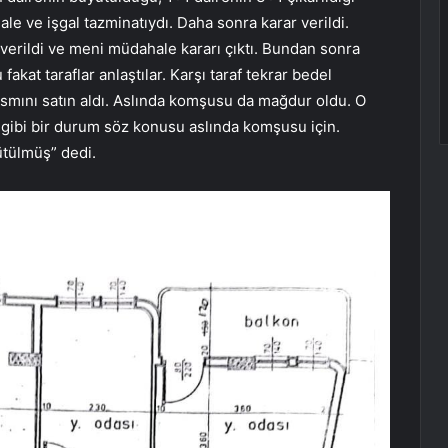
e ve işgal tazminatıydı. Daha sonra karar verildi.
verildi ve meni müdahale kararı çıktı. Bundan sonra
fakat taraflar anlaştılar. Karşı taraf tekrar bedel
mını satın aldı. Aslında komşusu da mağdur oldu. O
ş gibi bir durum söz konusu aslında komşusu için.
ütülmüş” dedi.