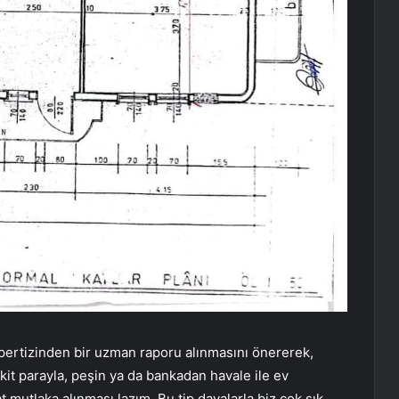
spertizinden bir uzman raporu alınmasını önererek,
kit parayla, peşin ya da bankadan havale ile ev
 mutlaka alınması lazım. Bu tip davalarla biz çok sık