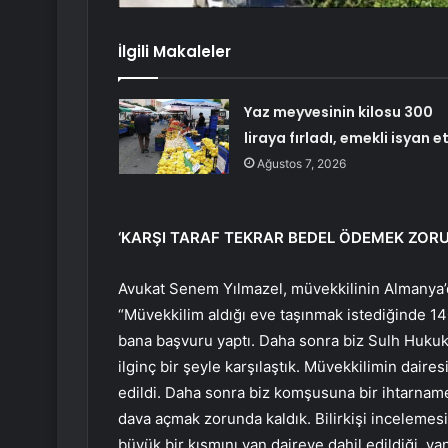
İlgili Makaleler
Yaz meyvesinin kilosu 300
liraya fırladı, emekli isyan et
Ağustos 7, 2026
‘KARŞI TARAF TEKRAR BEDEL ÖDEMEK ZORU
Avukat Senem Yılmazel, müvekkilinin Almanya’da
“Müvekkilim aldığı eve taşınmak istediğinde 1
bana başvuru yaptı. Daha sonra biz Sulh Hukuk
ilginç bir şeyle karşılaştık. Müvekkilimin daires
edildi. Daha sonra biz komşusuna bir ihtarname
dava açmak zorunda kaldık. Bilirkişi incelemesi 
büyük bir kısmını yan daireye dahil edildiği, ya