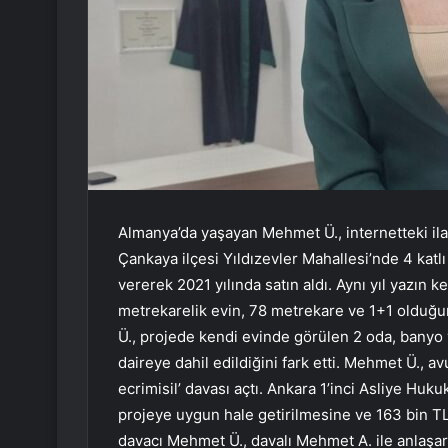
Almanya’da yaşayan Mehmet Ü., internetteki il
Çankaya ilçesi Yıldızevler Mahallesi’nde 4 katlı
vererek 2021 yılında satın aldı. Aynı yıl yazın
metrekarelik evin, 78 metrekare ve 1+1 olduğu
Ü., projede kendi evinde görülen 2 oda, banyo 
daireye dahil edildiğini fark etti. Mehmet Ü., a
ecrimisil’ davası açtı. Ankara 1’inci Asliye H
projeye uygun hale getirilmesine ve 163 bin TL
davacı Mehmet Ü., davalı Mehmet A. ile anlaşara