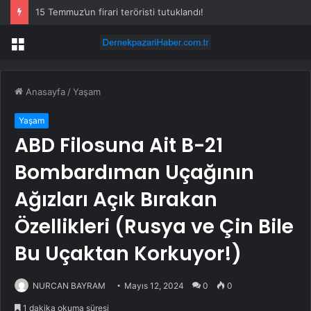
15 Temmuz’un firari teröristi tutuklandı!
Menü
Anasayfa
/
Yaşam
Yaşam
ABD Filosuna Ait B-21
Bombardıman Uçağının
Ağızları Açık Bırakan
Özellikleri (Rusya ve Çin Bile
Bu Uçaktan Korkuyor!)
NURCAN BAYRAM
Mayıs 12, 2024
0
0
1 dakika okuma süresi