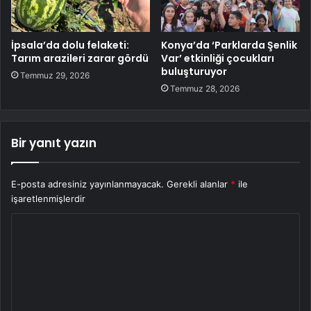
İpsala’da dolu felaketi:
Konya’da ‘Parklarda Şenlik
Tarım arazileri zarar gördü
Var’ etkinliği çocukları
buluşturuyor
Temmuz 29, 2026
Temmuz 28, 2026
Bir yanıt yazın
E-posta adresiniz yayınlanmayacak.
Gerekli alanlar
*
ile
işaretlenmişlerdir
Y
o
r
u
m