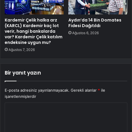
Kardemir Çelik halka arz
Aydın’da 14 Bin Domates
(KARCL) Kardemir kaç lot
Fidesi Dağıtıldı
verir, hangi bankalarda
Ağustos 6, 2026
var? Kardemir Çelik katılım
endeksine uygun mu?
Ağustos 7, 2026
Bir yanıt yazın
E-posta adresiniz yayınlanmayacak.
Gerekli alanlar
*
ile
işaretlenmişlerdir
Y
o
r