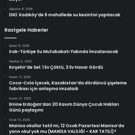
Ağustos 9, 2026
İSKİ: Kadıköy’de 6 mahallede su kesintisi yapılacak
Rastgele Haberler
Şubat 6, 2026
Irak-Türkiye Su Mutabakatı Yakında İmzalanacak
Haziran 2, 2025
Kırşehir’de Sel: 1 Ev Çöktü, 3 Ev Hasar Gördü
Kasım 11, 2025
Coca-Cola İçecek, Kazakistan’da dördüncü şişeleme
fabrikası için anlaşma imzaladı
Kasım 21, 2025
Emine Erdoğan’dan 20 Kasım Dünya Çocuk Hakları
Günü paylaşımı
Ocak 13, 2026
Manisa okullar tatil mi, 12 Ocak Pazartesi Manisa’da
yarın okul yok mu (MANİSA VALİLİĞİ – KAR TATİLİ)?