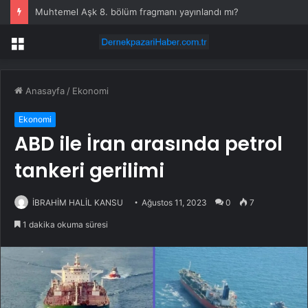
Muhtemel Aşk 8. bölüm fragmanı yayınlandı mı?
Menü
Anasayfa
/
Ekonomi
Ekonomi
ABD ile İran arasında petrol
tankeri gerilimi
İBRAHİM HALİL KANSU
Ağustos 11, 2023
0
7
1 dakika okuma süresi