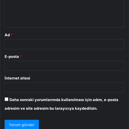
u
m
*
Ad
*
E-posta
*
İnternet sitesi
Daha sonraki yorumlarımda kullanılması için adım, e-posta
adresim ve site adresim bu tarayıcıya kaydedilsin.