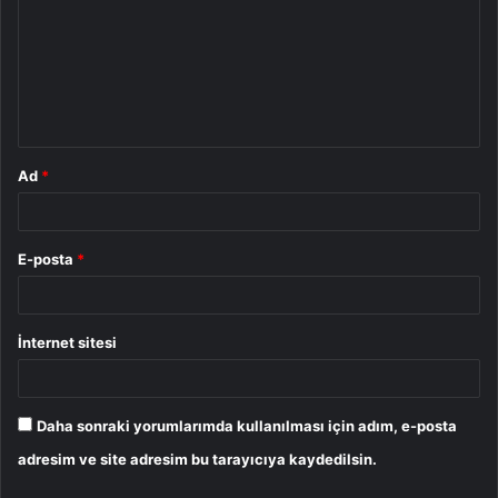
r
u
m
*
Ad
*
E-posta
*
İnternet sitesi
Daha sonraki yorumlarımda kullanılması için adım, e-posta
adresim ve site adresim bu tarayıcıya kaydedilsin.