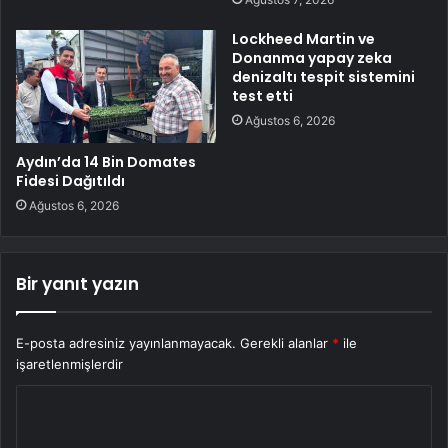
Lockheed Martin ve
Donanma yapay zeka
denizaltı tespit sistemini
test etti
Ağustos 6, 2026
Aydın’da 14 Bin Domates
Fidesi Dağıtıldı
Ağustos 6, 2026
Bir yanıt yazın
E-posta adresiniz yayınlanmayacak.
Gerekli alanlar
*
ile
işaretlenmişlerdir
Y
o