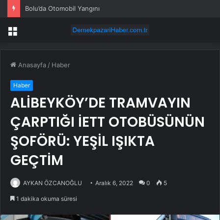
Bolu’da Otomobil Yangını
Menü
Anasayfa
/
Haber
Haber
ALİBEYKÖY’DE TRAMVAYIN
ÇARPTIĞI İETT OTOBÜSÜNÜN
ŞOFÖRÜ: YEŞİL IŞIKTA
GEÇTİM
AYKAN ÖZCANOĞLU
Aralık 6, 2022
0
5
1 dakika okuma süresi