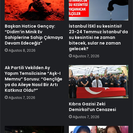
Başkan Hatice Gençay:
İstanbul İSKİ su kesintisi!
“Didim’in Minik Ev
23-24 Temmuz İstanbul’da
Sahiplerine Sahip Çıkmaya
su kesintisi ne zaman
Devam Edeceğiz”
bitecek, sular ne zaman
gelecek?
Ağustos 8, 2026
Ağustos 7, 2026
Ak Partili Vekilden Ay
Yapım Temsilcisine “Aşk-I
Memnu” Sorusu: “Gençliğe
ya da Aileye Nasıl Bir Artı
Katkınız Oldu?”
Ağustos 7, 2026
Kıbrıs Gazisi Zeki
Demirkol’un Cenazesi
Ağustos 7, 2026