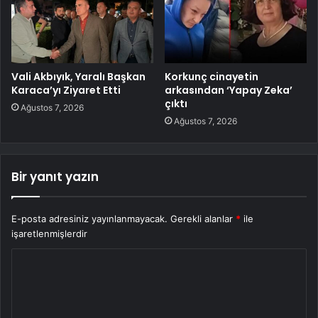
Vali Akbıyık, Yaralı Başkan
Korkunç cinayetin
Karaca’yı Ziyaret Etti
arkasından ‘Yapay Zeka’
çıktı
Ağustos 7, 2026
Ağustos 7, 2026
Bir yanıt yazın
E-posta adresiniz yayınlanmayacak.
Gerekli alanlar
*
ile
işaretlenmişlerdir
Y
o
r