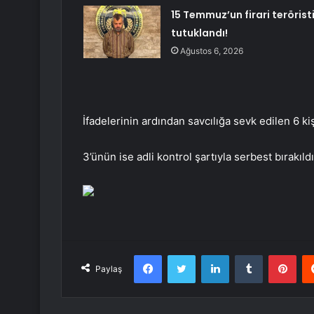
15 Temmuz’un firari terörist
tutuklandı!
Ağustos 6, 2026
İfadelerinin ardından savcılığa sevk edilen 6 k
3’ünün ise adli kontrol şartıyla serbest bırakıldı
Facebook
Twitter
LinkedIn
Tumblr
Pint
Paylaş