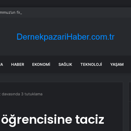
mmuz’un firari teröristi tutuklandı!
FA
HABER
EKONOMI
SAĞLIK
TEKNOLOJI
YAŞAM
z davasında 3 tutuklama
öğrencisine taciz