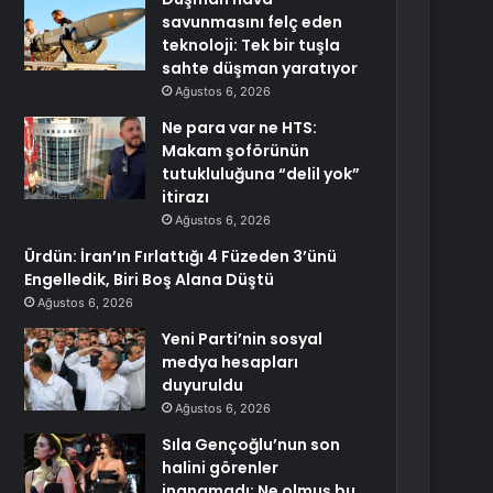
savunmasını felç eden
teknoloji: Tek bir tuşla
sahte düşman yaratıyor
Ağustos 6, 2026
Ne para var ne HTS:
Makam şoförünün
tutukluluğuna “delil yok”
itirazı
Ağustos 6, 2026
Ürdün: İran’ın Fırlattığı 4 Füzeden 3’ünü
Engelledik, Biri Boş Alana Düştü
Ağustos 6, 2026
Yeni Parti’nin sosyal
medya hesapları
duyuruldu
Ağustos 6, 2026
Sıla Gençoğlu’nun son
halini görenler
inanamadı: Ne olmuş bu