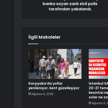
banka soyan zanlı sivil polis
tarafından yakalandı.
İlgili Makaleler
Karşıyaka’da yollar
İstanbul SA
yenileniyor, kent güzelleşiyor
20-21 Temm
kesintisi 
Ağustos 6, 2026
sular ne z
Ağustos 6, 