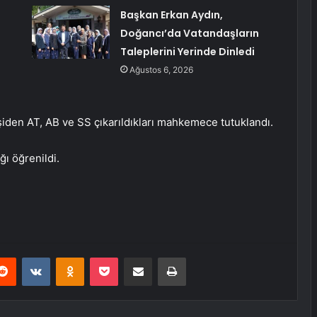
i
Başkan Erkan Aydın,
Doğancı’da Vatandaşların
Taleplerini Yerinde Dinledi
Ağustos 6, 2026
işiden AT, AB ve SS çıkarıldıkları mahkemece tutuklandı.
ğı öğrenildi.
erest
Reddit
VKontakte
Odnoklassniki
Pocket
E-Posta ile paylaş
Yazdır