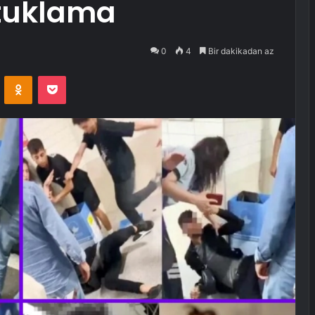
tuklama
0
4
Bir dakikadan az
VKontakte
Odnoklassniki
Pocket