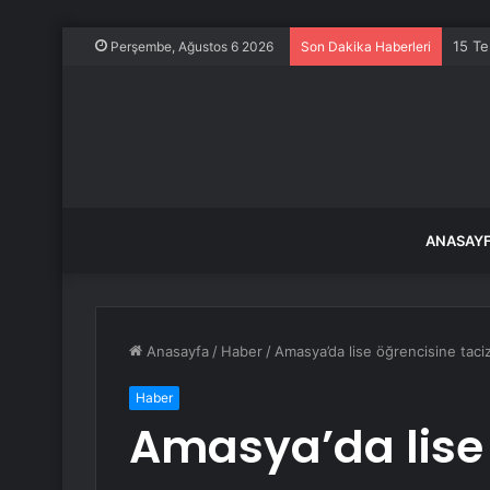
15 Te
Perşembe, Ağustos 6 2026
Son Dakika Haberleri
ANASAY
Anasayfa
/
Haber
/
Amasya’da lise öğrencisine taci
Haber
Amasya’da lise 