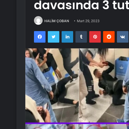
davasında 3 tu
HALİM ÇOBAN
Mart 29, 2023
Facebook
Twitter
LinkedIn
Tumblr
Pinterest
Reddit