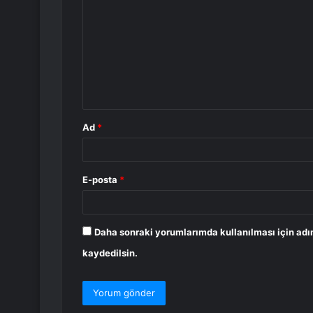
o
r
u
m
*
Ad
*
E-posta
*
Daha sonraki yorumlarımda kullanılması için adı
kaydedilsin.