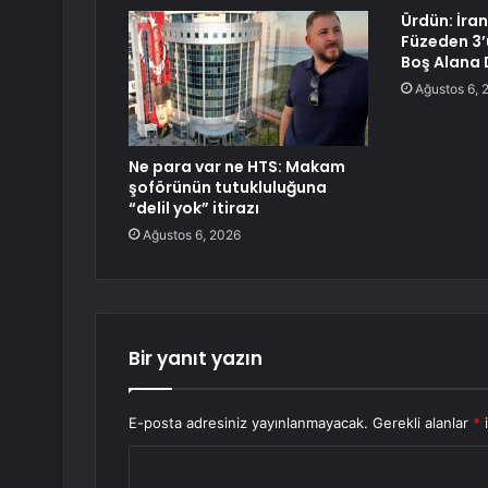
Ürdün: İran’
Füzeden 3’ü
Boş Alana 
Ağustos 6, 
Ne para var ne HTS: Makam
şoförünün tutukluluğuna
“delil yok” itirazı
Ağustos 6, 2026
Bir yanıt yazın
E-posta adresiniz yayınlanmayacak.
Gerekli alanlar
*
i
Y