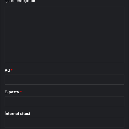
işaretlenmişlerdir
Y
o
r
u
m
*
Ad
*
E-posta
*
İnternet sitesi