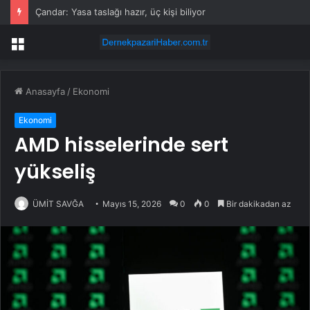
Çandar: Yasa taslağı hazır, üç kişi biliyor
Menü
Anasayfa
/
Ekonomi
Ekonomi
AMD hisselerinde sert
yükseliş
ÜMİT SAVĞA
Mayıs 15, 2026
0
0
Bir dakikadan az