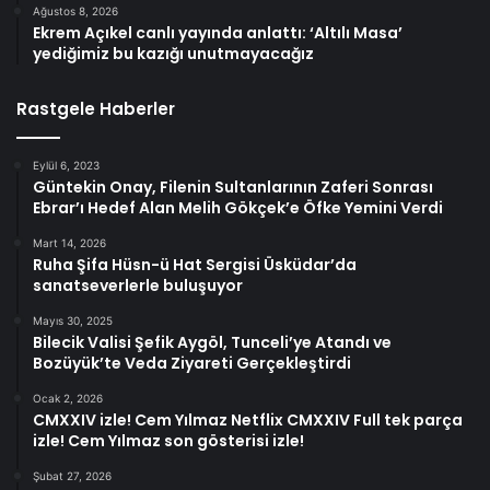
Ağustos 8, 2026
Ekrem Açıkel canlı yayında anlattı: ‘Altılı Masa’
yediğimiz bu kazığı unutmayacağız
Rastgele Haberler
Eylül 6, 2023
Güntekin Onay, Filenin Sultanlarının Zaferi Sonrası
Ebrar’ı Hedef Alan Melih Gökçek’e Öfke Yemini Verdi
Mart 14, 2026
Ruha Şifa Hüsn-ü Hat Sergisi Üsküdar’da
sanatseverlerle buluşuyor
Mayıs 30, 2025
Bilecik Valisi Şefik Aygöl, Tunceli’ye Atandı ve
Bozüyük’te Veda Ziyareti Gerçekleştirdi
Ocak 2, 2026
CMXXIV izle! Cem Yılmaz Netflix CMXXIV Full tek parça
izle! Cem Yılmaz son gösterisi izle!
Şubat 27, 2026