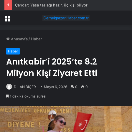
Çandar: Yasa taslağı hazır, üç kişi biliyor
Menü
Anasayfa
/
Haber
Haber
Anıtkabir’i 2025’te 8.2
Milyon Kişi Ziyaret Etti
DİLAN BİÇER
Mayıs 6, 2026
0
0
1 dakika okuma süresi