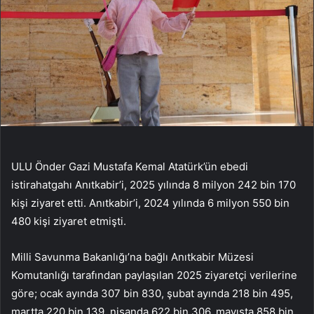
ULU Önder Gazi Mustafa Kemal Atatürk’ün ebedi
istirahatgahı Anıtkabir’i, 2025 yılında 8 milyon 242 bin 170
kişi ziyaret etti. Anıtkabir’i, 2024 yılında 6 milyon 550 bin
480 kişi ziyaret etmişti.
Milli Savunma Bakanlığı’na bağlı Anıtkabir Müzesi
Komutanlığı tarafından paylaşılan 2025 ziyaretçi verilerine
göre; ocak ayında 307 bin 830, şubat ayında 218 bin 495,
martta 220 bin 139, nisanda 622 bin 306, mayısta 858 bin