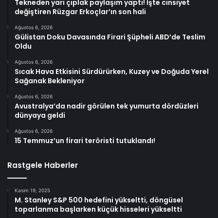
Tekneden yarı çıplak paylaşım yaptı! İşte cinsiyet
değiştiren Rüzgar Erkoçlar’ın son hali
Ağustos 6, 2026
Gülistan Doku Davasında Firari Şüpheli ABD’de Teslim
Oldu
Ağustos 6, 2026
Sıcak Hava Etkisini Sürdürürken, Kuzey ve Doğuda Yerel
Sağanak Bekleniyor
Ağustos 6, 2026
Avustralya’da nadir görülen tek yumurta dördüzleri
dünyaya geldi
Ağustos 6, 2026
15 Temmuz’un firari teröristi tutuklandı!
Rastgele Haberler
Kasım 19, 2025
M. Stanley S&P 500 hedefini yükseltti, döngüsel
toparlanma başlarken küçük hisseleri yükseltti