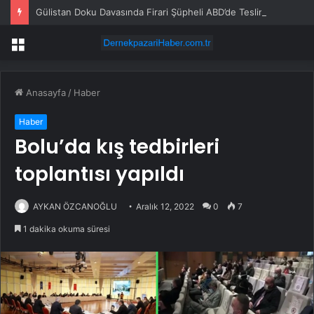
Gülistan Doku Davasında Firari Şüpheli ABD’de Teslim Oldu
Menü
Anasayfa
/
Haber
Haber
Bolu’da kış tedbirleri
toplantısı yapıldı
AYKAN ÖZCANOĞLU
Aralık 12, 2022
0
7
1 dakika okuma süresi