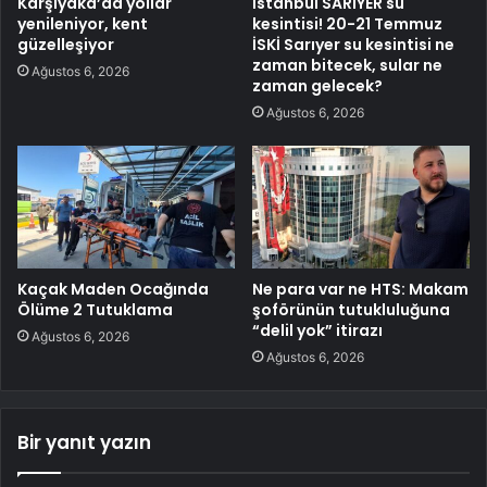
Karşıyaka’da yollar
İstanbul SARIYER su
yenileniyor, kent
kesintisi! 20-21 Temmuz
güzelleşiyor
İSKİ Sarıyer su kesintisi ne
zaman bitecek, sular ne
Ağustos 6, 2026
zaman gelecek?
Ağustos 6, 2026
Kaçak Maden Ocağında
Ne para var ne HTS: Makam
Ölüme 2 Tutuklama
şoförünün tutukluluğuna
“delil yok” itirazı
Ağustos 6, 2026
Ağustos 6, 2026
Bir yanıt yazın