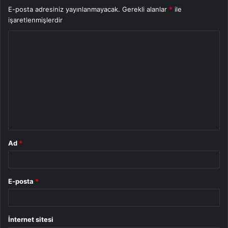
E-posta adresiniz yayınlanmayacak.
Gerekli alanlar
*
ile
işaretlenmişlerdir
Y
o
r
u
m
*
Ad
*
E-posta
*
İnternet sitesi