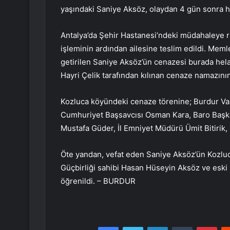
yaşındaki Saniye Aksöz, olaydan 4 gün sonra ha
Antalya’da Şehir Hastanesi’ndeki müdahaleye 
işleminin ardından ailesine teslim edildi. Mem
getirilen Saniye Aksöz’ün cenazesi burada hela
Hayri Çelik tarafından kılınan cenaze namazını
Kozluca köyündeki cenaze törenine; Burdur Val
Cumhuriyet Başsavcısı Osman Kara, Baro Başk
Mustafa Güder, İl Emniyet Müdürü Ümit Bitirik, p
Öte yandan, vefat eden Saniye Aksöz’ün Kozlu
Güçbirliği sahibi Hasan Hüseyin Aksöz ve eski
öğrenildi. – BURDUR
Facebook
Twitter
LinkedIn
Tumblr
Pint