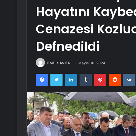
Hayatını Kaybe
Cenazesi Kozlu
Defnedildi
ÜMİT SAVĞA
Mayıs 30, 2024
Facebook
Twitter
LinkedIn
Tumblr
Pinterest
Reddit