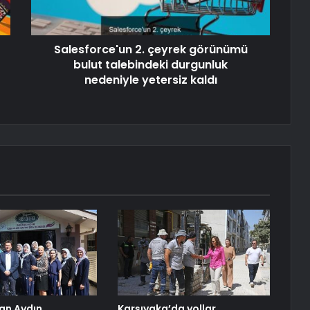
Salesforce'un 2. çeyrek görünümü
bulut talebindeki durgunluk
nedeniyle yetersiz kaldı
an Aydın,
Karşıyaka’da yollar