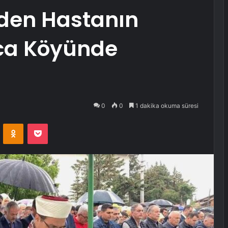
den Hastanın
ca Köyünde
0
0
1 dakika okuma süresi
VKontakte
Odnoklassniki
Pocket