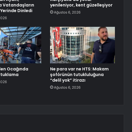
a Vatandaşların
yenileniyor, kent güzelleşiyor
 Yerinde Dinledi
Ağustos 6, 2026
2026
en Ocağında
Ne para var ne HTS: Makam
utuklama
şoförünün tutukluluğuna
“delil yok” itirazı
2026
Ağustos 6, 2026