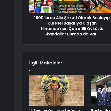
1800'lerde Aile Şirketi Olarak Başlayıp
Küresel Başarıya Ulaşan
Nintendo’nun Çetrefilli Öyküsü:
Skandallar Burada da Var...
İlgili Makaleler
15 Temmuz’un firari teröristi
Başkan Erk