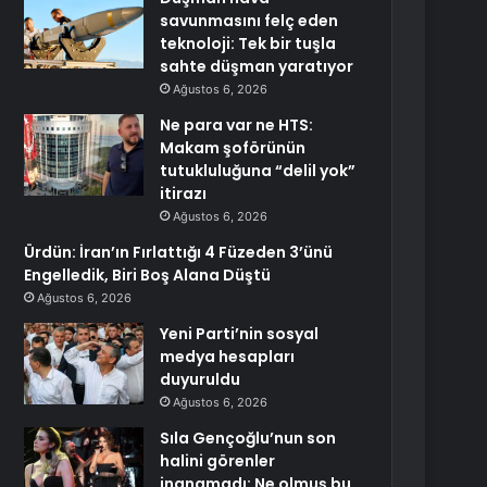
savunmasını felç eden
teknoloji: Tek bir tuşla
sahte düşman yaratıyor
Ağustos 6, 2026
Ne para var ne HTS:
Makam şoförünün
tutukluluğuna “delil yok”
itirazı
Ağustos 6, 2026
Ürdün: İran’ın Fırlattığı 4 Füzeden 3’ünü
Engelledik, Biri Boş Alana Düştü
Ağustos 6, 2026
Yeni Parti’nin sosyal
medya hesapları
duyuruldu
Ağustos 6, 2026
Sıla Gençoğlu’nun son
halini görenler
inanamadı: Ne olmuş bu