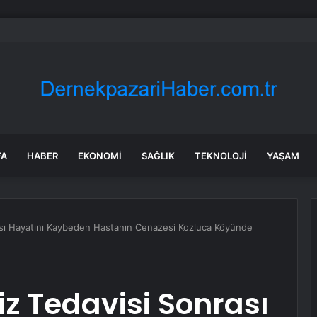
den yarı çıplak paylaşım yaptı! İşte cinsiyet değiştiren Rüzgar Erkoçlar’ın
FA
HABER
EKONOMI
SAĞLIK
TEKNOLOJI
YAŞAM
rası Hayatını Kaybeden Hastanın Cenazesi Kozluca Köyünde
iz Tedavisi Sonrası