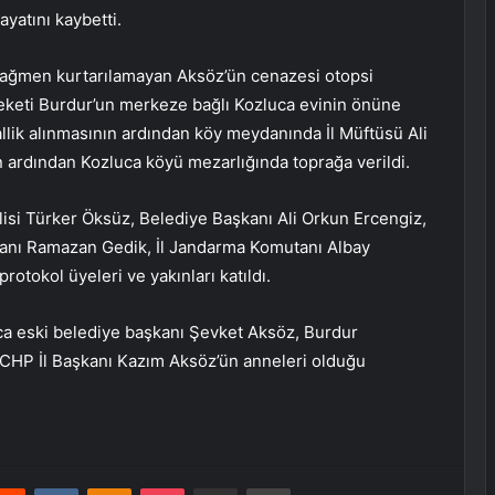
yatını kaybetti.
rağmen kurtarılamayan Aksöz’ün cenazesi otopsi
leketi Burdur’un merkeze bağlı Kozluca evinin önüne
llik alınmasının ardından köy meydanında İl Müftüsü Ali
n ardından Kozluca köyü mezarlığında toprağa verildi.
isi Türker Öksüz, Belediye Başkanı Ali Orkun Ercengiz,
anı Ramazan Gedik, İl Jandarma Komutanı Albay
rotokol üyeleri ve yakınları katıldı.
ca eski belediye başkanı Şevket Aksöz, Burdur
 CHP İl Başkanı Kazım Aksöz’ün anneleri olduğu
erest
Reddit
VKontakte
Odnoklassniki
Pocket
E-Posta ile paylaş
Yazdır