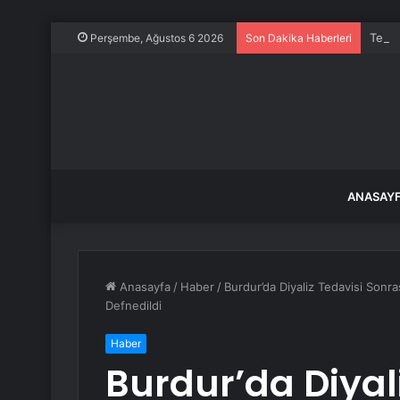
Tekne
Perşembe, Ağustos 6 2026
Son Dakika Haberleri
ANASAY
Anasayfa
/
Haber
/
Burdur’da Diyaliz Tedavisi Son
Defnedildi
Haber
Burdur’da Diyal