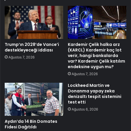
Trump’ın 2028’de Vance’i
Kardemir Çelik halka arz
destekleyeceği iddiası
(KARCL) Kardemir kaç lot
verir, hangi bankalarda
Ağustos 7, 2026
var? Kardemir Çelik katılım
endeksine uygun mu?
Ağustos 7, 2026
Lockheed Martin ve
Donanma yapay zeka
denizaltı tespit sistemini
test etti
Ağustos 6, 2026
Aydın’da 14 Bin Domates
Fidesi Dağıtıldı