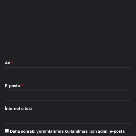
Y
o
r
u
m
*
Ad
*
E-posta
*
İnternet sitesi
Daha sonraki yorumlarımda kullanılması için adım, e-posta