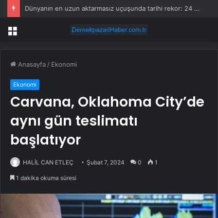
Dünyanın en uzun aktarmasız uçuşunda tarihi rekor: 24 saatten fazla havada kaldılar
Menü
Anasayfa
/
Ekonomi
Ekonomi
Carvana, Oklahoma City’de
aynı gün teslimatı
başlatıyor
HALİL CAN ETLEÇ
Şubat 7, 2024
0
1
1 dakika okuma süresi