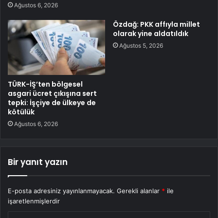
Ağustos 6, 2026
Özdağ: PKK affıyla millet
olarak yine aldatıldık
Ağustos 5, 2026
TÜRK-İŞ’ten bölgesel
asgari ücret çıkışına sert
tepki: İşçiye de ülkeye de
kötülük
Ağustos 6, 2026
Bir yanıt yazın
E-posta adresiniz yayınlanmayacak.
Gerekli alanlar
*
ile
işaretlenmişlerdir