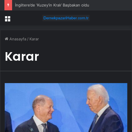
İngiltere’de ‘Kuzey’in Kralı’ Başbakan oldu
Menü
Anasayfa
/
Karar
Karar