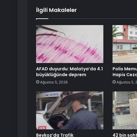
İlgili Makaleler
AFAD duyurdu: Malatya’da 4.1
Polis Mem
büyüklüğünde deprem
Hapis Ceza
Ağustos 5, 2026
Ağustos 5, 
Beykoz’da Trafik
42 bin saht