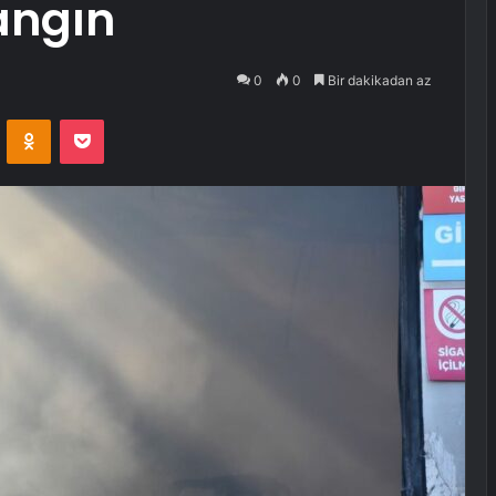
angın
0
0
Bir dakikadan az
VKontakte
Odnoklassniki
Pocket