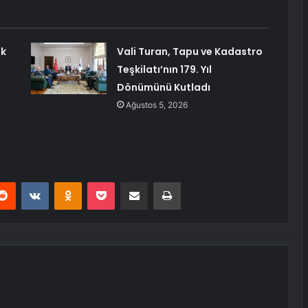
ik
Vali Turan, Tapu ve Kadastro
Teşkilatı’nın 179. Yıl
Dönümünü Kutladı
Ağustos 5, 2026
erest
Reddit
VKontakte
Odnoklassniki
Pocket
E-Posta ile paylaş
Yazdır