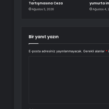
Tartışmasına Ceza
yumurta im
Ağustos 5, 2026
Ağustos 4, 
Bir yanıt yazın
E-posta adresiniz yayınlanmayacak.
Gerekli alanlar
*
i
Y
o
r
u
m
*