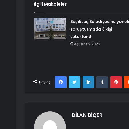
İlgili Makaleler
Beşiktaş Belediyesine yönel
soruşturmada 3 kişi
tutuklandı
Ağustos 5, 2026
Facebook
Twitter
LinkedIn
Tumblr
Pint
Paylaş
DİLAN BİÇER