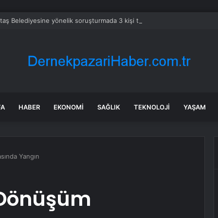
taş Belediyesine yönelik soruşturmada 3 kişi tutuklandı
FA
HABER
EKONOMI
SAĞLIK
TEKNOLOJI
YAŞAM
asında Yangın
i Dönüşüm