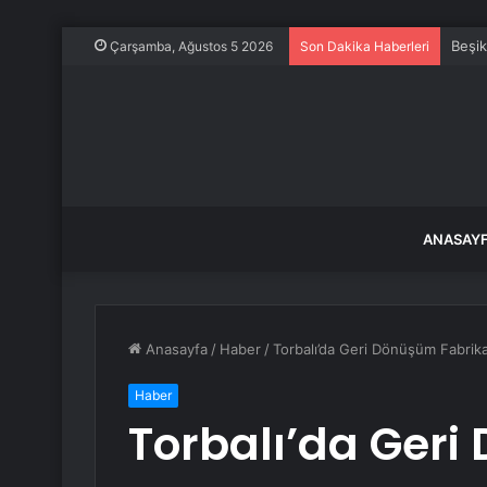
Beşik
Çarşamba, Ağustos 5 2026
Son Dakika Haberleri
ANASAY
Anasayfa
/
Haber
/
Torbalı’da Geri Dönüşüm Fabrik
Haber
Torbalı’da Ger