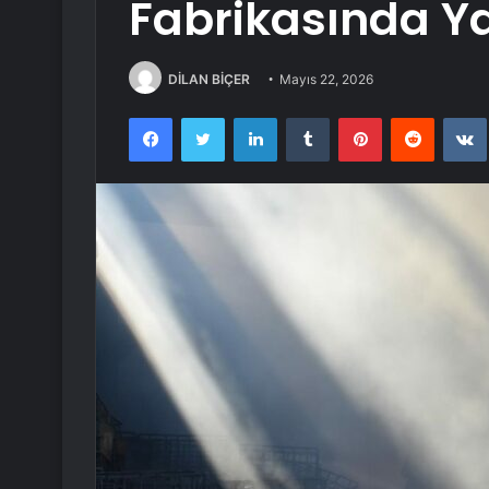
Fabrikasında Y
DİLAN BİÇER
Mayıs 22, 2026
Facebook
Twitter
LinkedIn
Tumblr
Pinterest
Reddit