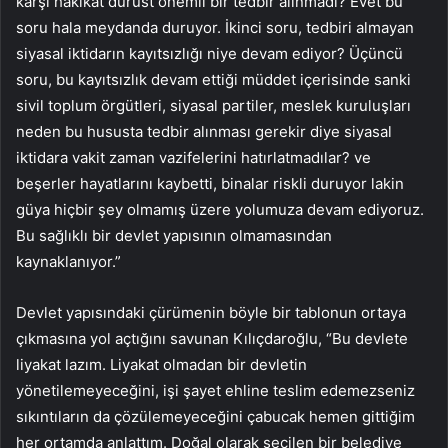
karşı hakikat dürüst önemli bir tedbir alınmadı? Evet bu
soru hala meydanda duruyor. İkinci soru, tedbiri almayan
siyasal iktidarın kayıtsızlığı niye devam ediyor? Üçüncü
soru, bu kayıtsızlık devam ettiği müddet içerisinde sanki
sivil toplum örgütleri, siyasal partiler, meslek kuruluşları
neden bu hususta tedbir alınması gerekir diye siyasal
iktidara vakit zaman vazifelerini hatırlatmadılar? ve
beşerler hayatlarını kaybetti, binalar riskli duruyor lakin
güya hiçbir şey olmamış üzere yolumuza devam ediyoruz.
Bu sağlıklı bir devlet yapısının olmamasından
kaynaklanıyor.”
Devlet yapısındaki çürümenin böyle bir tablonun ortaya
çıkmasına yol açtığını savunan Kılıçdaroğlu, “Bu devlete
liyakat lazım. Liyakat olmadan bir devletin
yönetilemeyeceğini, işi şayet ehline teslim edemezseniz
sıkıntıların da çözülemeyeceğini çabucak hemen gittiğim
her ortamda anlattım. Doğal olarak seçilen bir belediye