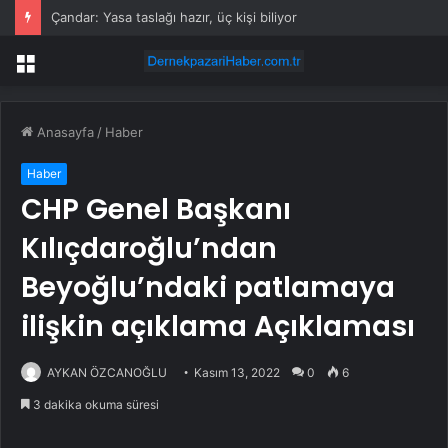
Çandar: Yasa taslağı hazır, üç kişi biliyor
Menü
Anasayfa
/
Haber
Haber
CHP Genel Başkanı
Kılıçdaroğlu’ndan
Beyoğlu’ndaki patlamaya
ilişkin açıklama Açıklaması
AYKAN ÖZCANOĞLU
Kasım 13, 2022
0
6
3 dakika okuma süresi