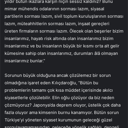
yıldır bütün ikazlara karşın niçin sessiz kaldınız? Bunu
mimar mühendis odalarının sorması lazım, siyasal
partilerin sorması lazım, sivil toplum kuruluşlarının sorması
lazım, müteahhitlerin sorması lazım, inşaat gereçleri
üreten firmaların sorması lazım. Ölecek olan beşerler bizim
insanlarımız, hayatı risk altında olan insanlarımız bizim
insanlarımız ve bu insanların büyük bir kısmı orta alt gelir
kümesine sahip olan insanlarımız, durumları âlâ olmayan
insanlarımız bunlar.”
Sorunun büyük olduğuna ancak çözülemez bir sorun
olmadığına işaret eden Kılıçdaroğlu, “Bütün bu
problemlerin tamamı çok kısa müddet içerisinde akılcı
siyasetlerle çözülebilir. Elin oğlu çözüyor da biz neden
çözmüyoruz? Japonya’da deprem oluyor, üstelik çok daha
fazla oluyor ama kimsenin burnu kanamıyor. Bütün sorun
Türkiye’yi yöneten siyaset kurumunun geleceği güzel
sorgulayamamasından, geleceğe yönelik sağlıklı, dengeli