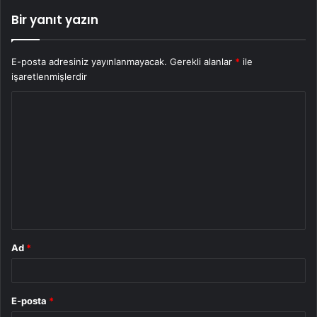
Bir yanıt yazın
E-posta adresiniz yayınlanmayacak.
Gerekli alanlar
*
ile
işaretlenmişlerdir
Y
o
r
u
m
*
Ad
*
E-posta
*