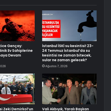
tice Gençay:
İstanbul İSKİ su kesintisi! 23-
inik Ev Sahiplerine
24 Temmuz İstanbul’da su
maya Devam
kesintisi ne zaman bitecek,
sular ne zaman gelecek?
2026
Ağustos 7, 2026
si Zeki Demirkol’un
Vali Akbıyık, Yaralı Başkan