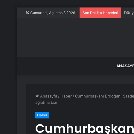
Dünya
Cumartesi, Ağustos 8 2026
Son Dakika Haberleri
ANASAY
Anasayfa
/
Haber
/
Cumhurbaşkanı Erdoğan, Saadet P
ağlatma bizi
Haber
Cumhurbaşkanı