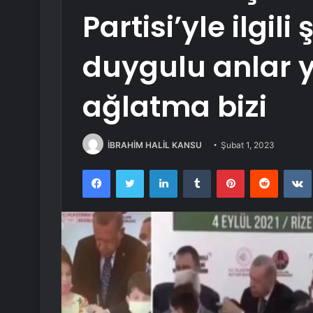
Partisi’yle ilgi
duygulu anlar y
ağlatma bizi
İBRAHİM HALİL KANSU
Şubat 1, 2023
Facebook
Twitter
LinkedIn
Tumblr
Pinterest
Reddit