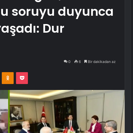
li şu soruyu duyunca
aşadı: Dur
0
6
Bir dakikadan az
VKontakte
Odnoklassniki
Pocket