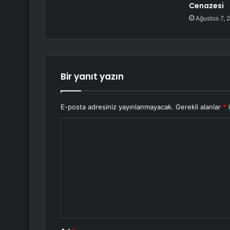
Cenazesi
Ağustos 7, 
Bir yanıt yazın
E-posta adresiniz yayınlanmayacak.
Gerekli alanlar
*
i
Y
o
r
u
m
*