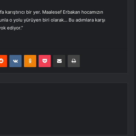
fa karıştırıcı bir yer. Maalesef Erbakan hocamızın
nla o yolu yürüyen biri olarak… Bu adımlara karşı
ok ediyor.”
erest
Reddit
VKontakte
Odnoklassniki
Pocket
E-Posta ile paylaş
Yazdır