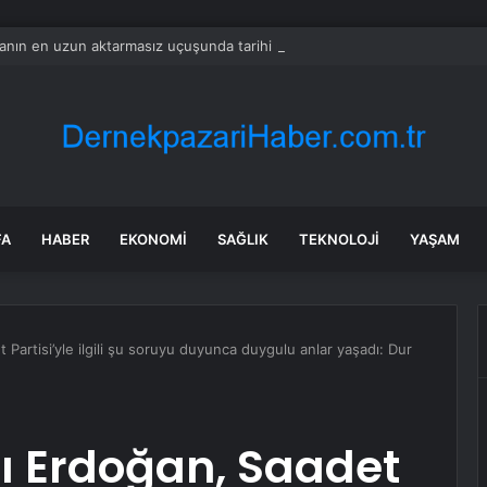
nın en uzun aktarmasız uçuşunda tarihi rekor: 24 saatten fazla havada k
FA
HABER
EKONOMI
SAĞLIK
TEKNOLOJI
YAŞAM
artisi’yle ilgili şu soruyu duyunca duygulu anlar yaşadı: Dur
 Erdoğan, Saadet