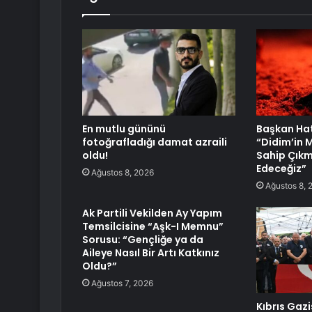
En mutlu gününü
Başkan Ha
fotoğrafladığı damat azraili
“Didim’in M
oldu!
Sahip Çık
Edeceğiz”
Ağustos 8, 2026
Ağustos 8, 
Ak Partili Vekilden Ay Yapım
Temsilcisine “Aşk-I Memnu”
Sorusu: “Gençliğe ya da
Aileye Nasıl Bir Artı Katkınız
Oldu?”
Ağustos 7, 2026
Kıbrıs Gazi