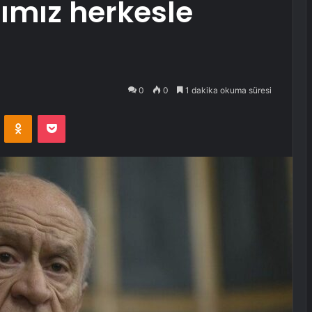
mız herkesle
0
0
1 dakika okuma süresi
VKontakte
Odnoklassniki
Pocket