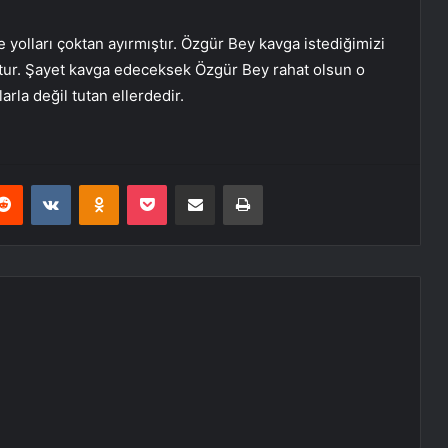
 yolları çoktan ayırmıştır. Özgür Bey kavga istediğimizi
ktur. Şayet kavga edeceksek Özgür Bey rahat olsun o
rla değil tutan ellerdedir.
erest
Reddit
VKontakte
Odnoklassniki
Pocket
E-Posta ile paylaş
Yazdır