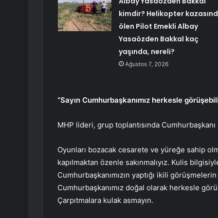
Albay Yasaözden Bakkal
kimdir? Helikopter kazasın
ölen Pilot Emekli Albay
Yasaözden Bakkal kaç
yaşında, nereli?
Ağustos 7, 2026
“Sayın Cumhurbaşkanımız herkesle görüşebili
MHP lideri, grup toplantısında Cumhurbaşkanı Er
Oyunları bozacak cesarete ve yüreğe sahip olma
kapılmaktan özenle sakınmalıyız. Kulis bilgisiyl
Cumhurbaşkanımızın yaptığı ikili görüşmelerin ç
Cumhurbaşkanımız doğal olarak herkesle görüşeb
Çarpıtmalara kulak asmayın.