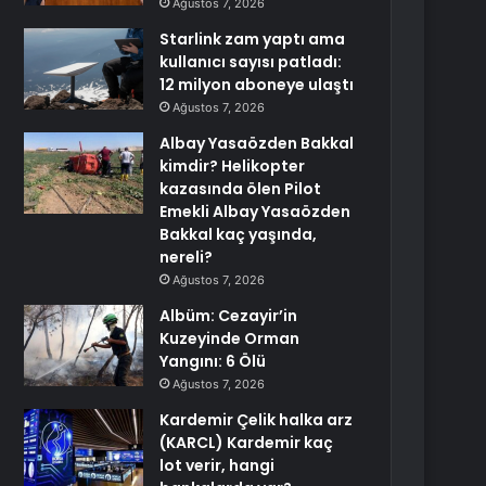
Ağustos 7, 2026
Starlink zam yaptı ama
kullanıcı sayısı patladı:
12 milyon aboneye ulaştı
Ağustos 7, 2026
Albay Yasaözden Bakkal
kimdir? Helikopter
kazasında ölen Pilot
Emekli Albay Yasaözden
Bakkal kaç yaşında,
nereli?
Ağustos 7, 2026
Albüm: Cezayir’in
Kuzeyinde Orman
Yangını: 6 Ölü
Ağustos 7, 2026
Kardemir Çelik halka arz
(KARCL) Kardemir kaç
lot verir, hangi