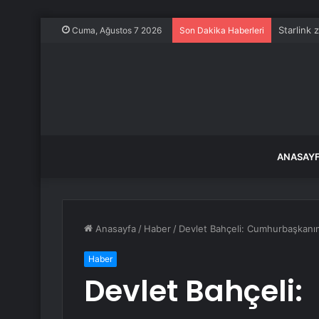
Starlink 
Cuma, Ağustos 7 2026
Son Dakika Haberleri
ANASAY
Anasayfa
/
Haber
/
Devlet Bahçeli: Cumhurbaşkanım
Haber
Devlet Bahçeli: