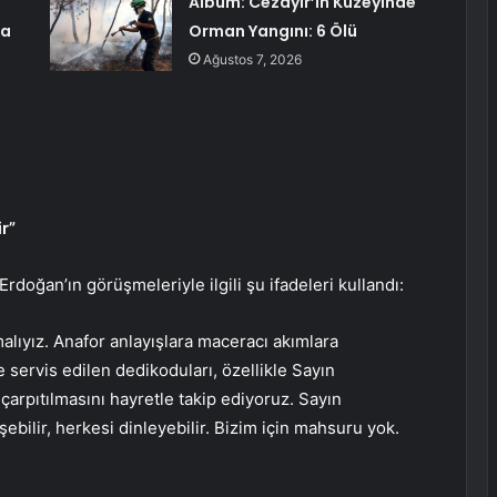
Albüm: Cezayir’in Kuzeyinde
da
Orman Yangını: 6 Ölü
Ağustos 7, 2026
r”
doğan’ın görüşmeleriyle ilgili şu ifadeleri kullandı:
lıyız. Anafor anlayışlara maceracı akımlara
e servis edilen dedikoduları, özellikle Sayın
arpıtılmasını hayretle takip ediyoruz. Sayın
ilir, herkesi dinleyebilir. Bizim için mahsuru yok.