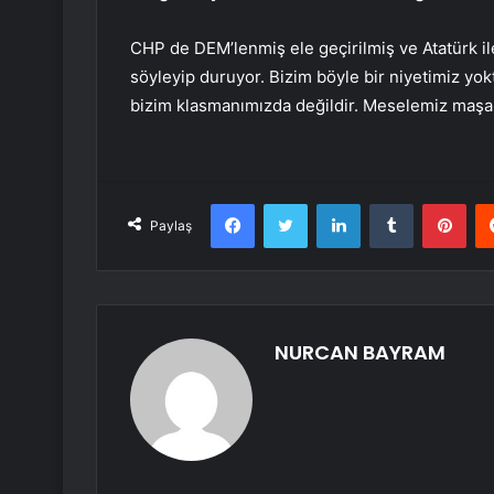
CHP de DEM’lenmiş ele geçirilmiş ve Atatürk ile
söyleyip duruyor. Bizim böyle bir niyetimiz yo
bizim klasmanımızda değildir. Meselemiz maşala
Facebook
Twitter
LinkedIn
Tumblr
Pint
Paylaş
NURCAN BAYRAM