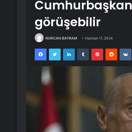
Cumhurbaşkanı
görüşebilir
NURCAN BAYRAM
Haziran 11, 2024
Facebook
Twitter
LinkedIn
Tumblr
Pinterest
Reddit