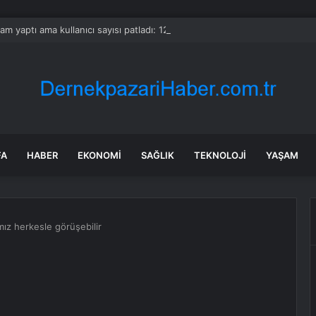
zam yaptı ama kullanıcı sayısı patladı: 12 milyon aboneye ulaştı
FA
HABER
EKONOMI
SAĞLIK
TEKNOLOJI
YAŞAM
ız herkesle görüşebilir