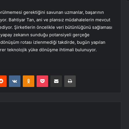
görülmemesi gerektiğini savunan uzmanlar, başarının
luyor. Bahtiyar Tan, ani ve plansız müdahalelerin mevcut
 ediyor. Şirketlerin öncelikle veri bütünlüğünü sağlaması
 yapay zekanın sunduğu potansiyeli gerçeğe
ir dönüşüm rotası izlenmediği takdirde, bugün yapılan
irer teknolojik yüke dönüşme ihtimali bulunuyor.
erest
Reddit
VKontakte
Odnoklassniki
Pocket
E-Posta ile paylaş
Yazdır