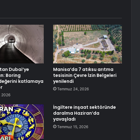
tan Dubai’ye
Manisa’da 7 atıksu arıtma
n: Boring
tesisinin Çevre İzin Belgeleri
eğerini katlamaya
yenilendi
or
Temmuz 24, 2026
 2026
İngiltere inşaat sektöründe
daralma Haziran’da
yavaşladı
Temmuz 15, 2026