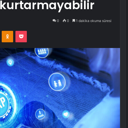
 kurtarmayabilir
0
0
1 dakika okuma süresi
VKontakte
Odnoklassniki
Pocket