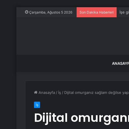
Özdağ
Çarşamba, Ağustos 5 2026
Son Dakika Haberleri
ANASAY
Anasayfa
/
İş
/
Dijital omurganız sağlam değilse yap
İş
Dijital omurgan