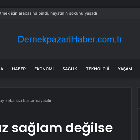
: PKK affıyla millet olarak yine aldatıldık
FA
HABER
EKONOMI
SAĞLIK
TEKNOLOJI
YAŞAM
ay zeka sizi kurtarmayabilir
ız sağlam değilse