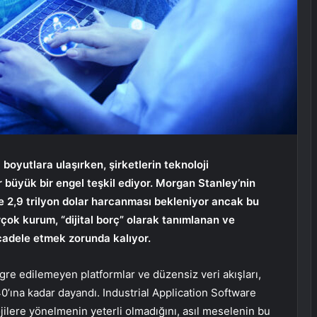
oyutlara ulaşırken, şirketlerin teknoloji
ar büyük bir engel teşkil ediyor. Morgan Stanley’nin
e 2,9 trilyon dolar harcanması bekleniyor ancak bu
rçok kurum, “dijital borç” olarak tanımlanan ve
ücadele etmek zorunda kalıyor.
tegre edilemeyen platformlar ve düzensiz veri akışları,
0’ına kadar dayandı. Industrial Application Software
jilere yönelmenin yeterli olmadığını, asıl meselenin bu