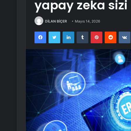
yapay zeka sizi
DİLAN BİÇER
Mayıs 14, 2026
Facebook
Twitter
LinkedIn
Tumblr
Pinterest
Reddit