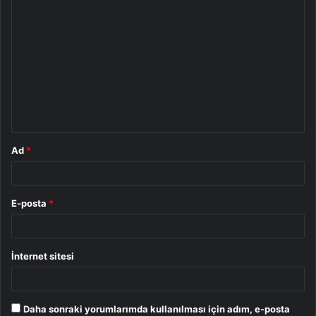
Y
o
r
u
m
*
Ad
*
E-posta
*
İnternet sitesi
Daha sonraki yorumlarımda kullanılması için adım, e-posta