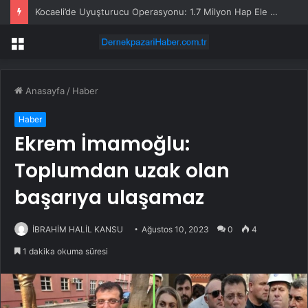
Kocaeli’de Uyuşturucu Operasyonu: 1.7 Milyon Hap Ele Geçirildi
Menü
Anasayfa
/
Haber
Haber
Ekrem İmamoğlu:
Toplumdan uzak olan
başarıya ulaşamaz
İBRAHİM HALİL KANSU
Ağustos 10, 2023
0
4
1 dakika okuma süresi