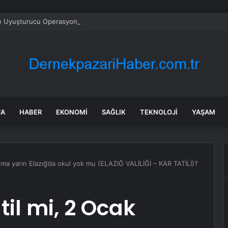
e Uyuşturucu Operasyonu: 1.7 Milyon Hap Ele Geçirildi
FA
HABER
EKONOMI
SAĞLIK
TEKNOLOJI
YAŞAM
Cuma yarın Elazığ’da okul yok mu (ELAZIĞ VALİLİĞİ – KAR TATİLİ)?
til mi, 2 Ocak