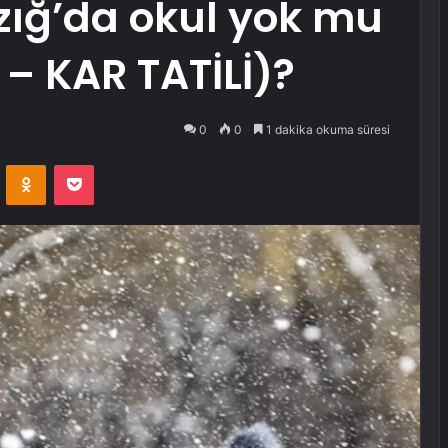
zığ’da okul yok mu
 – KAR TATİLİ)?
0
0
1 dakika okuma süresi
VKontakte
Odnoklassniki
Pocket