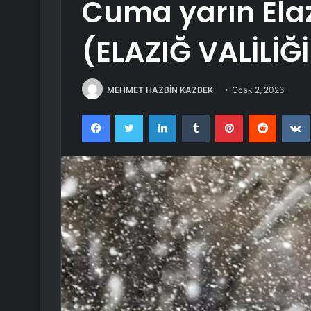
Cuma yarın Ela
(ELAZIĞ VALİLİĞİ
MEHMET HAZBİN KAZBEK
Ocak 2, 2026
Facebook
Twitter
LinkedIn
Tumblr
Pinterest
Reddit