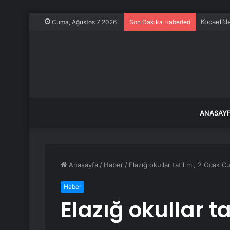
Kocaeli’d
Cuma, Ağustos 7 2026
Son Dakika Haberleri
ANASAY
Anasayfa
/
Haber
/
Elazığ okullar tatil mi, 2 Ocak 
Haber
Elazığ okullar ta