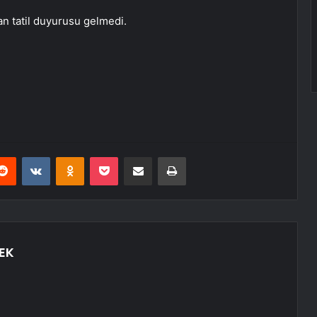
 tatil duyurusu gelmedi.
erest
Reddit
VKontakte
Odnoklassniki
Pocket
E-Posta ile paylaş
Yazdır
EK