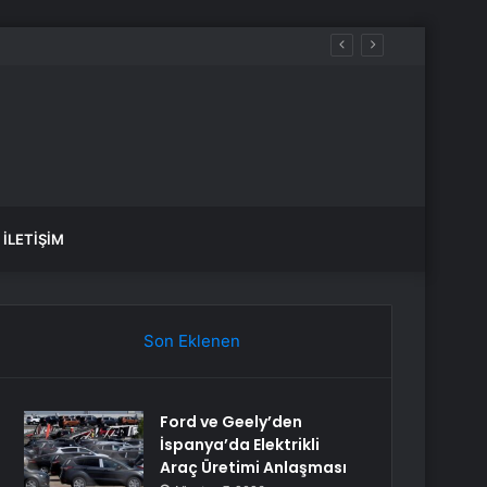
İLETIŞIM
Son Eklenen
Ford ve Geely’den
İspanya’da Elektrikli
Araç Üretimi Anlaşması