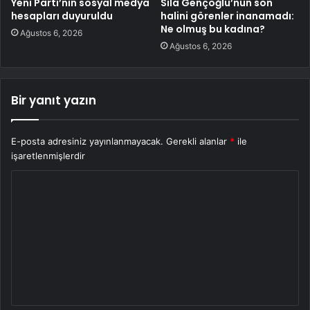
Yeni Parti’nin sosyal medya
Sıla Gençoğlu’nun son
hesapları duyuruldu
halini görenler inanamadı:
Ne olmuş bu kadına?
Ağustos 6, 2026
Ağustos 6, 2026
Bir yanıt yazın
E-posta adresiniz yayınlanmayacak.
Gerekli alanlar
*
ile
işaretlenmişlerdir
Y
o
r
u
m
*