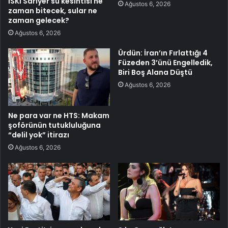
İSKİ Sarıyer su kesintisi ne
Ağustos 6, 2026
zaman bitecek, sular ne
zaman gelecek?
Ağustos 6, 2026
Ürdün: İran’ın Fırlattığı 4
Füzeden 3’ünü Engelledik,
Biri Boş Alana Düştü
Ağustos 6, 2026
Ne para var ne HTS: Makam
şoförünün tutukluluğuna
“delil yok” itirazı
Ağustos 6, 2026