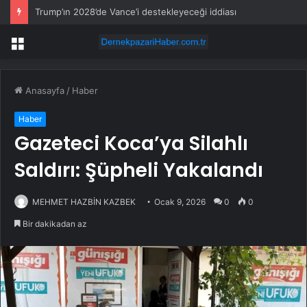
Trump’ın 2028’de Vance’i destekleyeceği iddiası
Menü
Anasayfa
/
Haber
Haber
Gazeteci Koca’ya Silahlı
Saldırı: Şüpheli Yakalandı
MEHMET HAZBİN KAZBEK
Ocak 9, 2026
0
0
Bir dakikadan az