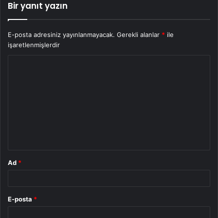
Bir yanıt yazın
E-posta adresiniz yayınlanmayacak.
Gerekli alanlar
*
ile
işaretlenmişlerdir
Y
o
r
u
m
*
Ad
*
E-posta
*