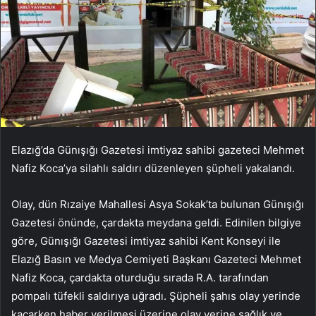
Elazığ’da Günışığı Gazetesi imtiyaz sahibi gazeteci Mehmet
Nafiz Koca’ya silahlı saldırı düzenleyen şüpheli yakalandı.
Olay, dün Rızaiye Mahallesi Asya Sokak’ta bulunan Günışığı
Gazetesi önünde, çardakta meydana geldi. Edinilen bilgiye
göre, Günışığı Gazetesi imtiyaz sahibi Kent Konseyi ile
Elazığ Basın ve Medya Cemiyeti Başkanı Gazeteci Mehmet
Nafiz Koca, çardakta oturduğu sırada R.A. tarafından
pompalı tüfekli saldırıya uğradı. Şüpheli şahıs olay yerinde
kaçarken haber verilmesi üzerine olay yerine sağlık ve