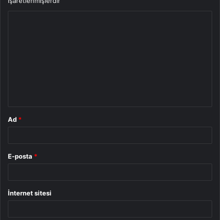
işaretlenmişlerdir
Y
o
r
u
m
*
Ad
*
E-posta
*
İnternet sitesi