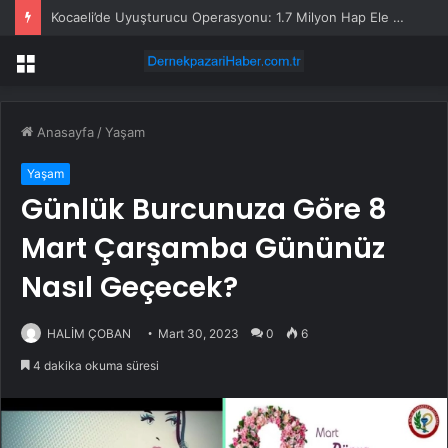
Kocaeli’de Uyuşturucu Operasyonu: 1.7 Milyon Hap Ele Geçirildi
Menü
Anasayfa
/
Yaşam
Yaşam
Günlük Burcunuza Göre 8
Mart Çarşamba Gününüz
Nasıl Geçecek?
HALİM ÇOBAN
Mart 30, 2023
0
6
4 dakika okuma süresi