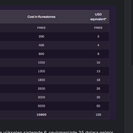
ine yükselen sistemde 6. çevirmenizde 35 dolara gelmiş