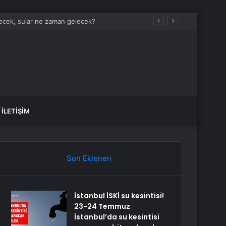
a Aileye Nasıl Bir Artı Katkınız Oldu?”
İLETIŞIM
Son Eklenen
İstanbul İSKİ su kesintisi!
23-24 Temmuz
İstanbul’da su kesintisi