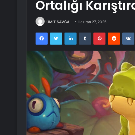
Ortalığı Karıştır
ÜMİT SAVĞA
Haziran 27, 2025
Facebook
Twitter
LinkedIn
Tumblr
Pinterest
Reddit