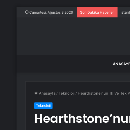
Ak Pa
Cumartesi, Ağustos 8 2026
Son Dakika Haberleri
ANASAY
Anasayfa
/
Teknoloji
/
Hearthstone’nun İlk Ve Tek Pet
Teknoloji
Hearthstone’nun