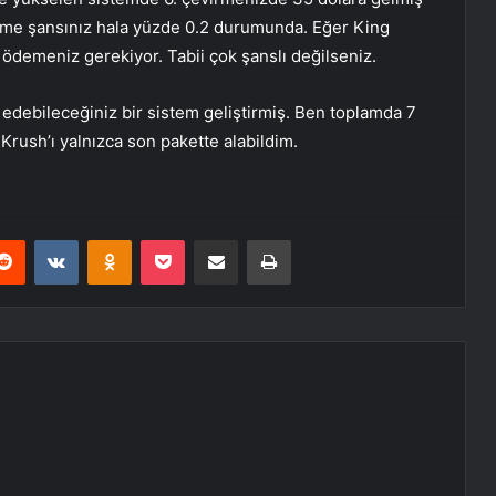
me şansınız hala yüzde 0.2 durumunda. Eğer King
 ödemeniz gerekiyor. Tabii çok şanslı değilseniz.
edebileceğiniz bir sistem geliştirmiş. Ben toplamda 7
ush’ı yalnızca son pakette alabildim.
erest
Reddit
VKontakte
Odnoklassniki
Pocket
E-Posta ile paylaş
Yazdır