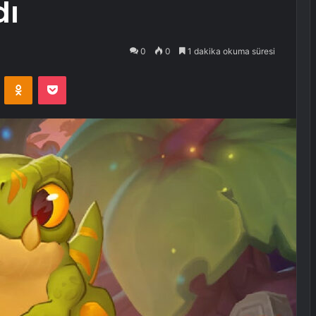
dı
0
0
1 dakika okuma süresi
VKontakte
Odnoklassniki
Pocket