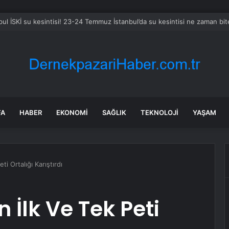
rtili Vekilden Ay Yapım Temsilcisine “Aşk-I Memnu” Sorusu: “Gençliğe ya d
FA
HABER
EKONOMI
SAĞLIK
TEKNOLOJI
YAŞAM
i Ortalığı Karıştırdı
 İlk Ve Tek Peti