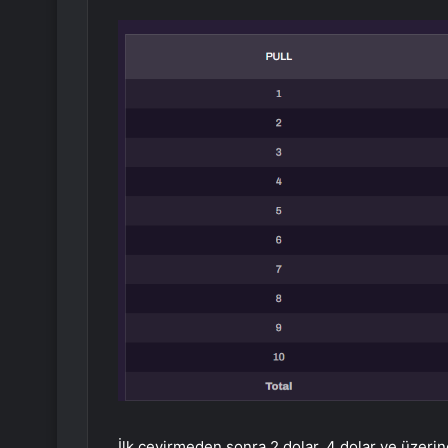
İlk çevirmeden sonra 2 dolar, 4 dolar ve üzer