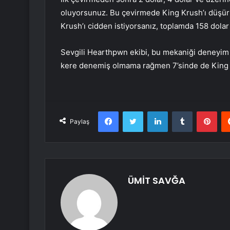
oluyorsunuz. Bu çevirmede King Krush’ı düşür
Krush’ı cidden istiyorsanız, toplamda 158 dolar
Sevgili Hearthpwn ekibi, bu mekaniği deneyim 
kere denemiş olmama rağmen 7’sinde de King Kr
Facebook
Twitter
LinkedIn
Tumblr
Pint
Paylaş
ÜMİT SAVĞA