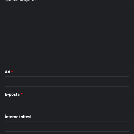
Y
o
r
u
m
*
Ad
*
E-posta
*
İnternet sitesi