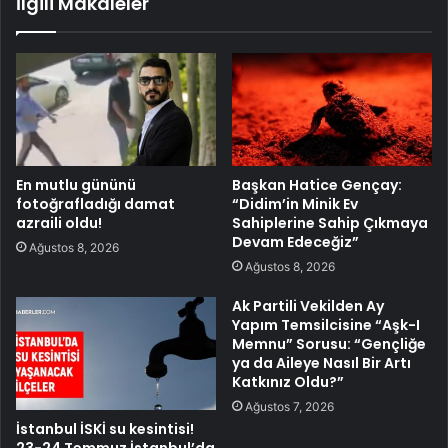
İlgili Makaleler
En mutlu gününü
Başkan Hatice Gençay:
fotoğrafladığı damat
“Didim’in Minik Ev
azraili oldu!
Sahiplerine Sahip Çıkmaya
Devam Edeceğiz”
Ağustos 8, 2026
Ağustos 8, 2026
Ak Partili Vekilden Ay
Yapım Temsilcisine “Aşk-I
Memnu” Sorusu: “Gençliğe
ya da Aileye Nasıl Bir Artı
Katkınız Oldu?”
Ağustos 7, 2026
İstanbul İSKİ su kesintisi!
23-24 Temmuz İstanbul’da