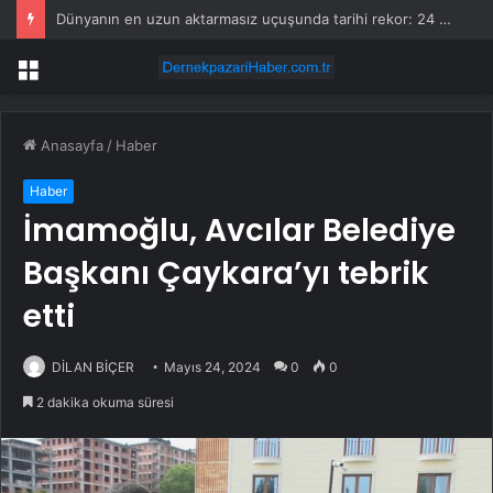
Dünyanın en uzun aktarmasız uçuşunda tarihi rekor: 24 saatten fazla havada kaldılar
Menü
Anasayfa
/
Haber
Haber
İmamoğlu, Avcılar Belediye
Başkanı Çaykara’yı tebrik
etti
DİLAN BİÇER
Mayıs 24, 2024
0
0
2 dakika okuma süresi