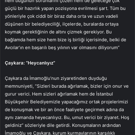
hem bugünün sorunlarını çözen hem de geleceğe çok
güçlü bir hazırlık yapan pozisyona evrilmesi şart. Tüm bu
yönleriyle çok ciddi bir biraz daha orta ve uzun vadeli
düşünen bir belediyeciliği, ilçelerde, buralarda ortaya
koymak gerektiğinin de altını çizmek gerekiyor. Bu
bağlamda hem size hem bize iş birliği içerisinde, belki de
Avcılar’ın en başarılı beş yılının var olmasını diliyorum”
Çaykara: “Heycanlıyız”
Çaykara da İmamoğlu’nun ziyaretinden duyduğu
memnuniyeti, “Sizleri burada ağırlamak, bizler için onur ve
gurur verici. Hem sizleri ağırlamak hem de İstanbul
Büyükşehir Belediyemizle yapacağımız ortak projelerimizi
de konuşmak ve bir an önce faaliyete geçirmek adına da
aynı zamanda heyecanlıyız. Bu, umut verici bir ziyaret. Hoş
geldiniz” sözleriyle dile getirdi. Konuşmaların ardından
İmamoğlu ve Çaykara, kurum kurmaylarının karşılıklı