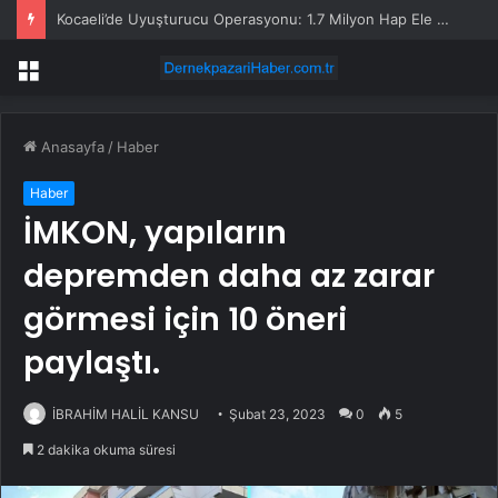
Kocaeli’de Uyuşturucu Operasyonu: 1.7 Milyon Hap Ele Geçirildi
Menü
Anasayfa
/
Haber
Haber
İMKON, yapıların
depremden daha az zarar
görmesi için 10 öneri
paylaştı.
İBRAHİM HALİL KANSU
Şubat 23, 2023
0
5
2 dakika okuma süresi