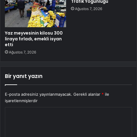
Trafik Yoğunluğu
Ağustos 7, 2026
Yaz meyvesinin kilosu 300
liraya fırladı, emekli isyan
etti
Ağustos 7, 2026
Bir yanıt yazın
E-posta adresiniz yayınlanmayacak.
Gerekli alanlar
*
ile
işaretlenmişlerdir
Y
o
r