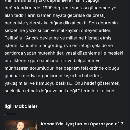
Kahramanmaraş’taki depremlere ilişkin yaptığı
değerlendirmede, 1999 depremi sonrası gündemde yer
alan tedbirlerin kısmen hayata geçirilse de prestij
nedeniyle yetersiz kaldığına dikkat çekti. Son depremin
şiddeti ne yazık ki can ve mal kaybını önleyemediler.
Tellioğlu, “Ancak devletine ve milletine hizmet etmiş,
işlerini kanunların öngördüğü ve emrettiği şekilde ve
şartlarda yapan müteahhitler, yasal düzenleme ile mesleki
niteliklerine göre sınıflandırılır ve belgelenir ve
münhasıran sorumludur. her deprem felaketinde olduğu
gibi bazı medya organlarının kışkırtıcı haberleri,
yaklaşımları ve kamuoyu baskısı… Onu hedef göstermek,
suçlu ilan etmek doğru ve adil değil.” terimleri kullandı.
İlgili Makaleler
Kocaeli’de Uyuşturucu Operasyonu: 1.7