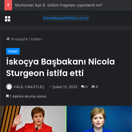
Muhtemel Aşk 8. bölüm fragmanı yayınlandı mı?
Menü
Anasayfa
/
Haber
Haber
İskoçya Başbakanı Nicola
Sturgeon istifa etti
HALİL CAN ETLEÇ
Şubat 15, 2023
0
6
1 dakika okuma süresi