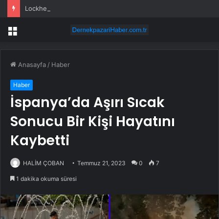
Lockheed Martin ve Donanma yapay zeka denizaltı tespit sistemini test etti
Menü
Anasayfa
/
Haber
Haber
İspanya’da Aşırı Sıcak
Sonucu Bir Kişi Hayatını
Kaybetti
HALİM ÇOBAN
Temmuz 21, 2023
0
7
1 dakika okuma süresi