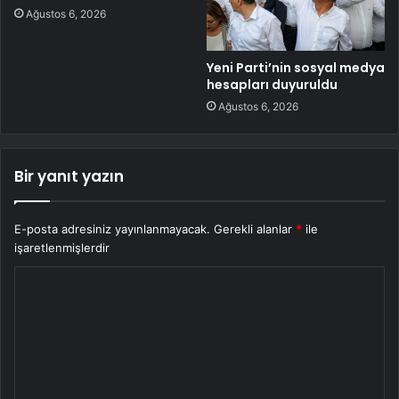
Ağustos 6, 2026
Yeni Parti’nin sosyal medya
hesapları duyuruldu
Ağustos 6, 2026
Bir yanıt yazın
E-posta adresiniz yayınlanmayacak.
Gerekli alanlar
*
ile
işaretlenmişlerdir
Y
o
r
u
m