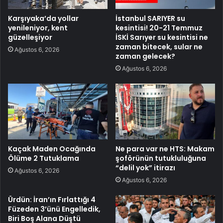
Karşıyaka’da yollar
İstanbul SARIYER su
yenileniyor, kent
kesintisi! 20-21 Temmuz
güzelleşiyor
İSKİ Sarıyer su kesintisi ne
zaman bitecek, sular ne
Ağustos 6, 2026
zaman gelecek?
Ağustos 6, 2026
Kaçak Maden Ocağında
Ne para var ne HTS: Makam
Ölüme 2 Tutuklama
şoförünün tutukluluğuna
“delil yok” itirazı
Ağustos 6, 2026
Ağustos 6, 2026
Ürdün: İran’ın Fırlattığı 4
Füzeden 3’ünü Engelledik,
Biri Boş Alana Düştü