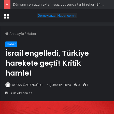
Dünyanın en uzun aktarmasız uçuşunda tarihi rekor: 24 saatten fazla havada kaldılar
Menü
Anasayfa
/
Haber
Haber
İsrail engelledi, Türkiye
harekete geçti! Kritik
hamle!
AYKAN ÖZCANOĞLU
Şubat 12, 2024
0
1
Bir dakikadan az