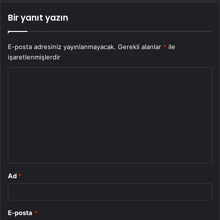
Bir yanıt yazın
E-posta adresiniz yayınlanmayacak.
Gerekli alanlar
*
ile
işaretlenmişlerdir
Y
o
r
u
m
*
Ad
*
E-posta
*