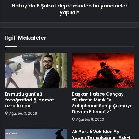
Hatay'da 6 Şubat depreminden bu yana neler
yapıldı?
İlgili Makaleler
En mutlu gününü
Başkan Hatice Gençay:
fotoğrafladığı damat
“Didim’in Minik Ev
azraili oldu!
Sahiplerine Sahip Çıkmaya
Devam Edeceğiz”
Ağustos 8, 2026
Ağustos 8, 2026
Ak Partili Vekilden Ay
Yapım Temsilcisine “Aşk-I