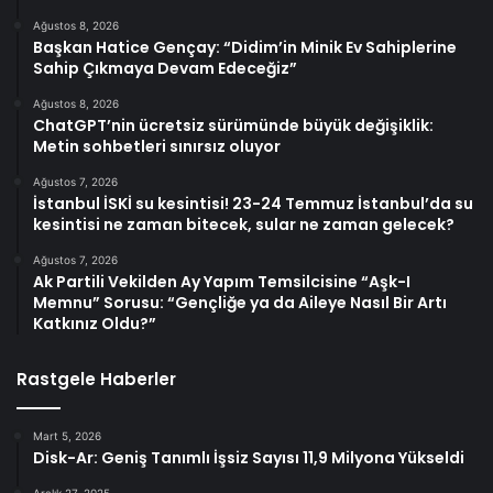
Ağustos 8, 2026
Başkan Hatice Gençay: “Didim’in Minik Ev Sahiplerine
Sahip Çıkmaya Devam Edeceğiz”
Ağustos 8, 2026
ChatGPT’nin ücretsiz sürümünde büyük değişiklik:
Metin sohbetleri sınırsız oluyor
Ağustos 7, 2026
İstanbul İSKİ su kesintisi! 23-24 Temmuz İstanbul’da su
kesintisi ne zaman bitecek, sular ne zaman gelecek?
Ağustos 7, 2026
Ak Partili Vekilden Ay Yapım Temsilcisine “Aşk-I
Memnu” Sorusu: “Gençliğe ya da Aileye Nasıl Bir Artı
Katkınız Oldu?”
Rastgele Haberler
Mart 5, 2026
Disk-Ar: Geniş Tanımlı İşsiz Sayısı 11,9 Milyona Yükseldi
Aralık 27, 2025