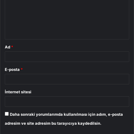
r
u
m
*
Ad
*
E-posta
*
İnternet sitesi
Daha sonraki yorumlarımda kullanılması için adım, e-posta
adresim ve site adresim bu tarayıcıya kaydedilsin.