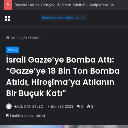
Başkan Hatice Gençay: “Didim’in Minik Ev Sahiplerine Sahip Çıkmaya Devam Edeceğiz”
Menü
Anasayfa
/
Haber
Haber
İsrail Gazze’ye Bomba Attı:
“Gazze’ye 18 Bin Ton Bomba
Atıldı, Hiroşima’ya Atılanın
Bir Buçuk Katı”
HALİL CAN ETLEÇ
Ekim 31, 2023
0
2
1 dakika okuma süresi