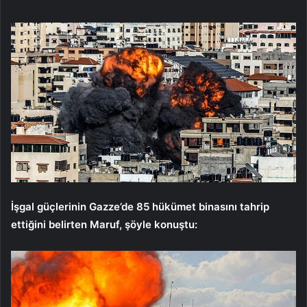
İşgal güçlerinin Gazze’de 85 hükümet binasını tahrip
ettiğini belirten Maruf, şöyle konuştu: