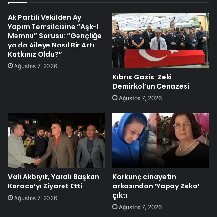
Ak Partili Vekilden Ay
Yapım Temsilcisine “Aşk-I
Memnu” Sorusu: “Gençliğe
ya da Aileye Nasıl Bir Artı
Katkınız Oldu?”
Ağustos 7, 2026
Kıbrıs Gazisi Zeki
Demirkol’un Cenazesi
Ağustos 7, 2026
Vali Akbıyık, Yaralı Başkan
Korkunç cinayetin
Karaca’yı Ziyaret Etti
arkasından ‘Yapay Zeka’
çıktı
Ağustos 7, 2026
Ağustos 7, 2026