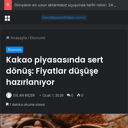
Dünyanın en uzun aktarmasız uçuşunda tarihi rekor: 24 saatten fazla havada kaldılar
Menü
Anasayfa
/
Ekonomi
Ekonomi
Kakao piyasasında sert
dönüş: Fiyatlar düşüşe
hazırlanıyor
DİLAN BİÇER
Ocak 1, 2026
0
0
1 dakika okuma süresi