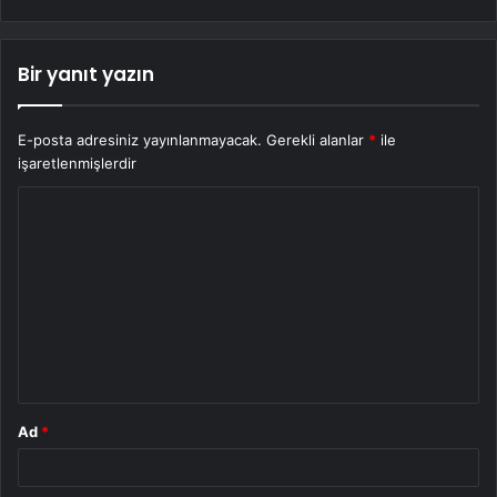
Bir yanıt yazın
E-posta adresiniz yayınlanmayacak.
Gerekli alanlar
*
ile
işaretlenmişlerdir
Y
o
r
u
m
*
Ad
*