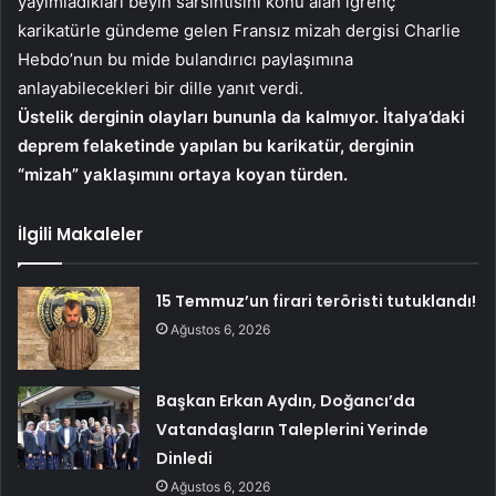
yayımladıkları beyin sarsıntısını konu alan iğrenç
karikatürle gündeme gelen Fransız mizah dergisi Charlie
Hebdo’nun bu mide bulandırıcı paylaşımına
anlayabilecekleri bir dille yanıt verdi.
Üstelik derginin olayları bununla da kalmıyor. İtalya’daki
deprem felaketinde yapılan bu karikatür, derginin
“mizah” yaklaşımını ortaya koyan türden.
İlgili Makaleler
15 Temmuz’un firari teröristi tutuklandı!
Ağustos 6, 2026
Başkan Erkan Aydın, Doğancı’da
Vatandaşların Taleplerini Yerinde
Dinledi
Ağustos 6, 2026