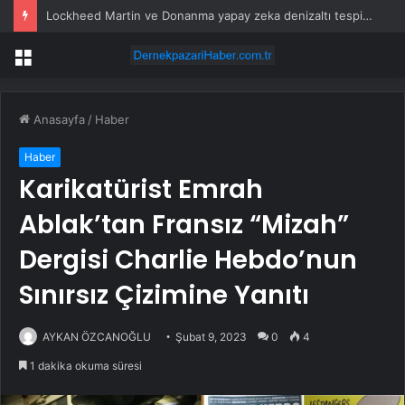
Lockheed Martin ve Donanma yapay zeka denizaltı tespit sistemini test etti
Menü
Anasayfa
/
Haber
Haber
Karikatürist Emrah
Ablak’tan Fransız “Mizah”
Dergisi Charlie Hebdo’nun
Sınırsız Çizimine Yanıtı
AYKAN ÖZCANOĞLU
Şubat 9, 2023
0
4
1 dakika okuma süresi