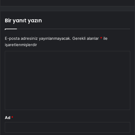
Bir yanıt yazın
E-posta adresiniz yayınlanmayacak.
Gerekli alanlar
*
ile
işaretlenmişlerdir
Y
o
r
u
m
*
Ad
*