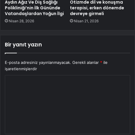
Aydın Ağız Ve Diş Sağlığı
Otizmde dil ve konuşma
Polikliniği’nin İlk Gününde
terapisi, erken dönemde
Vatandaşlardan Yoğun İlgi
devreye girmeli
Nisan 28, 2026
Nisan 21, 2026
Bir yanıt yazın
E-posta adresiniz yayınlanmayacak.
Gerekli alanlar
*
ile
işaretlenmişlerdir
Y
o
r
u
m
*