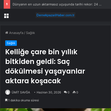
Dünyanın en uzun aktarmasız uçuşunda tarihi rekor: 24 saatten fazla havada kaldılar
Menü
Anasayfa
/
Sağlık
Sağlık
Kelliğe çare bin yıllık
bitkiden geldi: Saç
dökülmesi yaşayanlar
aktara koşacak
ÜMİT SAVĞA
Haziran 30, 2026
0
0
1 dakika okuma süresi