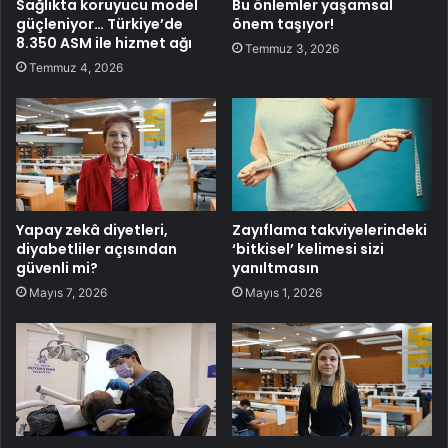
Sağlıkta koruyucu model
Bu önlemler yaşamsal
güçleniyor… Türkiye’de
önem taşıyor!
8.350 ASM ile hizmet ağı
Temmuz 3, 2026
Temmuz 4, 2026
Yapay zekâ diyetleri,
Zayıflama takviyelerindeki
diyabetliler açısından
‘bitkisel’ kelimesi sizi
güvenli mi?
yanıltmasın
Mayıs 7, 2026
Mayıs 1, 2026