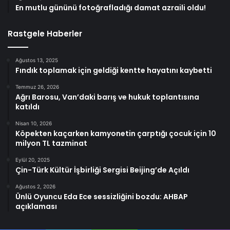
En mutlu gününü fotoğrafladığı damat azraili oldu!
Rastgele Haberler
Ağustos 13, 2025
Fındık toplamak için geldiği kentte hayatını kaybetti
Temmuz 26, 2026
Ağrı Barosu, Van’daki barış ve hukuk toplantısına
katıldı
Nisan 10, 2026
Köpekten kaçarken kamyonetin çarptığı çocuk için 10
milyon TL tazminat
Eylül 20, 2025
Çin-Türk Kültür İşbirliği Sergisi Beijing’de Açıldı
Ağustos 2, 2026
Ünlü Oyuncu Eda Ece sessizliğini bozdu: AHBAP
açıklaması