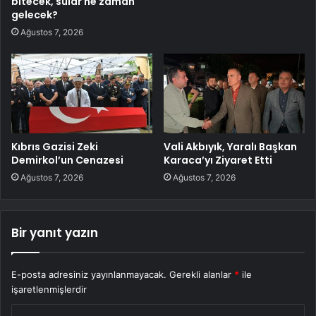
bitecek, sular ne zaman
gelecek?
Ağustos 7, 2026
Kıbrıs Gazisi Zeki
Vali Akbıyık, Yaralı Başkan
Demirkol’un Cenazesi
Karaca’yı Ziyaret Etti
Ağustos 7, 2026
Ağustos 7, 2026
Bir yanıt yazın
E-posta adresiniz yayınlanmayacak.
Gerekli alanlar
*
ile
işaretlenmişlerdir
Y