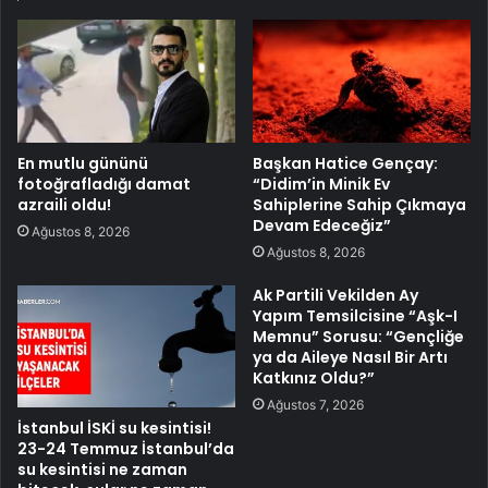
En mutlu gününü
Başkan Hatice Gençay:
fotoğrafladığı damat
“Didim’in Minik Ev
azraili oldu!
Sahiplerine Sahip Çıkmaya
Devam Edeceğiz”
Ağustos 8, 2026
Ağustos 8, 2026
Ak Partili Vekilden Ay
Yapım Temsilcisine “Aşk-I
Memnu” Sorusu: “Gençliğe
ya da Aileye Nasıl Bir Artı
Katkınız Oldu?”
Ağustos 7, 2026
İstanbul İSKİ su kesintisi!
23-24 Temmuz İstanbul’da
su kesintisi ne zaman