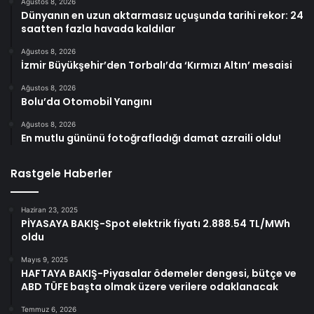
Ağustos 8, 2026
Dünyanın en uzun aktarmasız uçuşunda tarihi rekor: 24
saatten fazla havada kaldılar
Ağustos 8, 2026
İzmir Büyükşehir’den Torbalı’da ‘Kırmızı Altın’ mesaisi
Ağustos 8, 2026
Bolu’da Otomobil Yangını
Ağustos 8, 2026
En mutlu gününü fotoğrafladığı damat azraili oldu!
Rastgele Haberler
Haziran 23, 2025
PİYASAYA BAKIŞ-Spot elektrik fiyatı 2.888.54 TL/MWh
oldu
Mayıs 9, 2025
HAFTAYA BAKIŞ-Piyasalar ödemeler dengesi, bütçe ve
ABD TÜFE başta olmak üzere verilere odaklanacak
Temmuz 6, 2026