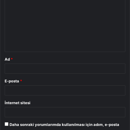
o
r
u
m
*
Ad
*
E-posta
*
İnternet sitesi
Daha sonraki yorumlarımda kullanılması için adım, e-posta