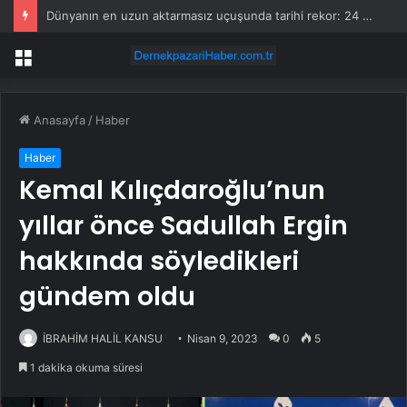
Dünyanın en uzun aktarmasız uçuşunda tarihi rekor: 24 saatten fazla havada kaldılar
Menü
Anasayfa
/
Haber
Haber
Kemal Kılıçdaroğlu’nun
yıllar önce Sadullah Ergin
hakkında söyledikleri
gündem oldu
İBRAHİM HALİL KANSU
Nisan 9, 2023
0
5
1 dakika okuma süresi