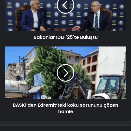
Bakanlar IDEF'25'te Buluştu
BASKİ’den Edremit’teki koku sorununu çözen
hamle