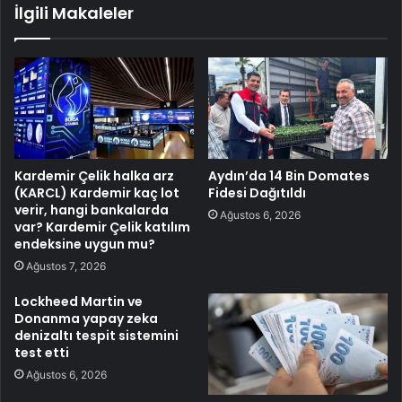
İlgili Makaleler
Kardemir Çelik halka arz
Aydın’da 14 Bin Domates
(KARCL) Kardemir kaç lot
Fidesi Dağıtıldı
verir, hangi bankalarda
Ağustos 6, 2026
var? Kardemir Çelik katılım
endeksine uygun mu?
Ağustos 7, 2026
Lockheed Martin ve
Donanma yapay zeka
denizaltı tespit sistemini
test etti
Ağustos 6, 2026