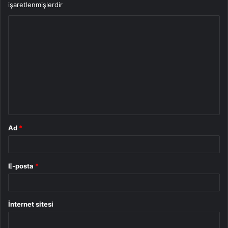
işaretlenmişlerdir
Y
o
r
u
m
*
Ad
*
E-posta
*
İnternet sitesi