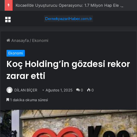
Kocaeli’de Uyuşturucu Operasyonu: 1.7 Milyon Hap Ele Geçirildi
Menü
Anasayfa
/
Ekonomi
Ekonomi
Koç Holding’in gözdesi rekor
zarar etti
DİLAN BİÇER
Ağustos 1, 2025
0
0
1 dakika okuma süresi