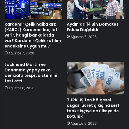
Kardemir Çelik halka arz
Aydın’da 14 Bin Domates
(KARCL) Kardemir kaç lot
Fidesi Dağıtıldı
verir, hangi bankalarda
Ağustos 6, 2026
var? Kardemir Çelik katılım
endeksine uygun mu?
Ağustos 7, 2026
Lockheed Martin ve
Donanma yapay zeka
denizaltı tespit sistemini
test etti
Ağustos 6, 2026
TÜRK-İŞ’ten bölgesel
asgari ücret çıkışına sert
tepki: İşçiye de ülkeye de
kötülük
Ağustos 6, 2026