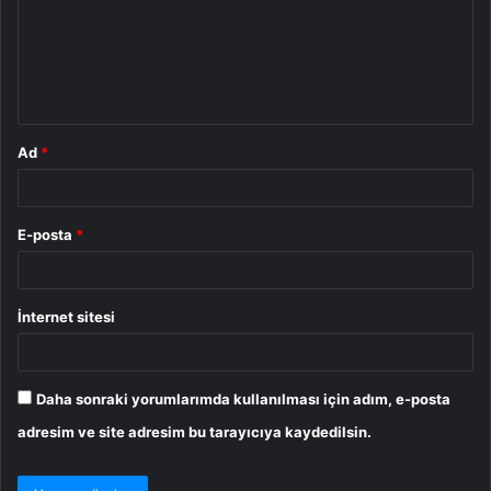
u
m
*
Ad
*
E-posta
*
İnternet sitesi
Daha sonraki yorumlarımda kullanılması için adım, e-posta
adresim ve site adresim bu tarayıcıya kaydedilsin.