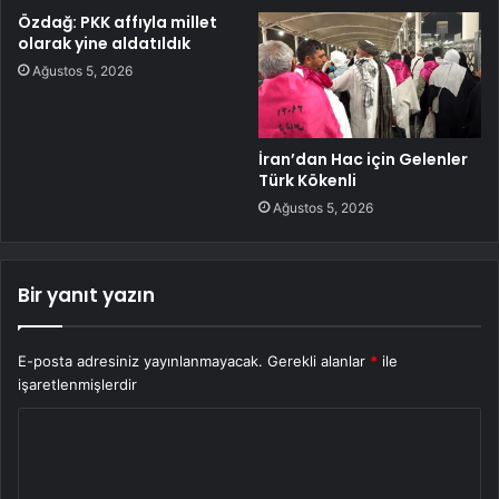
Özdağ: PKK affıyla millet
olarak yine aldatıldık
Ağustos 5, 2026
İran’dan Hac için Gelenler
Türk Kökenli
Ağustos 5, 2026
Bir yanıt yazın
E-posta adresiniz yayınlanmayacak.
Gerekli alanlar
*
ile
işaretlenmişlerdir
Y
o
r