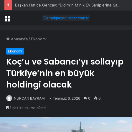
Başkan Hatice Gençay: “Didim’in Minik Ev Sahiplerine Sahip Çıkmaya Devam Edeceğiz”
Menü
Anasayfa
/
Ekonomi
Ekonomi
Koç’u ve Sabancı’yı sollayıp
Türkiye’nin en büyük
holdingi olacak
NURCAN BAYRAM
Temmuz 6, 2026
0
0
1 dakika okuma süresi