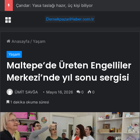
Çandar: Yasa taslağı hazır, üç kişi biliyor
Menü
Anasayfa
/
Yaşam
Yaşam
Maltepe’de Üreten Engelliler
Merkezi’nde yıl sonu sergisi
ÜMİT SAVĞA
Mayıs 16, 2026
0
0
1 dakika okuma süresi