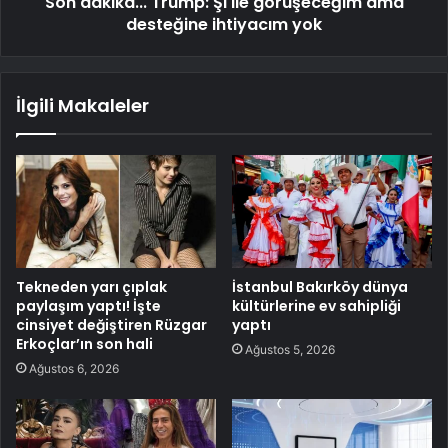
Son dakika... Trump: Şi ile görüşeceğim ama
desteğine ihtiyacım yok
İlgili Makaleler
Tekneden yarı çıplak
İstanbul Bakırköy dünya
paylaşım yaptı! İşte
kültürlerine ev sahipliği
cinsiyet değiştiren Rüzgar
yaptı
Erkoçlar’ın son hali
Ağustos 5, 2026
Ağustos 6, 2026