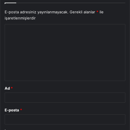
E-posta adresiniz yayınlanmayacak.
Gerekli alanlar
*
ile
işaretlenmişlerdir
Y
o
r
u
m
*
Ad
*
E-posta
*