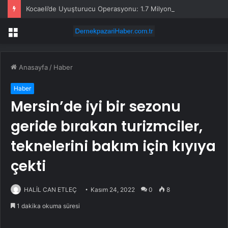
Kocaeli’de Uyuşturucu Operasyonu: 1.7 Milyon Hap Ele Geçirildi
Menü
Anasayfa
/
Haber
Haber
Mersin’de iyi bir sezonu
geride bırakan turizmciler,
teknelerini bakım için kıyıya
çekti
HALİL CAN ETLEÇ
Kasım 24, 2022
0
8
1 dakika okuma süresi