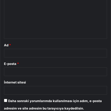
o
r
u
m
*
Ad
*
E-posta
*
İnternet sitesi
Daha sonraki yorumlarımda kullanılması için adım, e-posta
adresim ve site adresim bu tarayıcıya kaydedilsin.