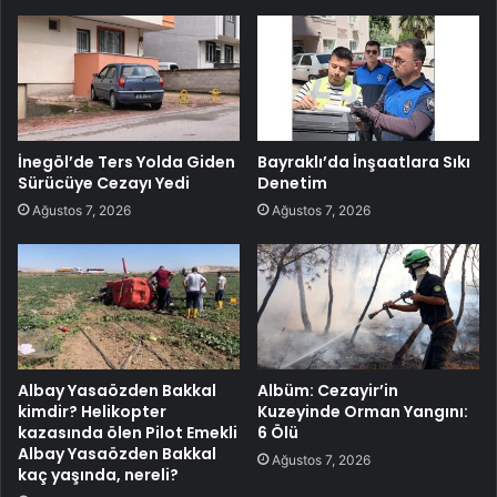
İnegöl’de Ters Yolda Giden
Bayraklı’da İnşaatlara Sıkı
Sürücüye Cezayı Yedi
Denetim
Ağustos 7, 2026
Ağustos 7, 2026
Albay Yasaözden Bakkal
Albüm: Cezayir’in
kimdir? Helikopter
Kuzeyinde Orman Yangını:
kazasında ölen Pilot Emekli
6 Ölü
Albay Yasaözden Bakkal
Ağustos 7, 2026
kaç yaşında, nereli?