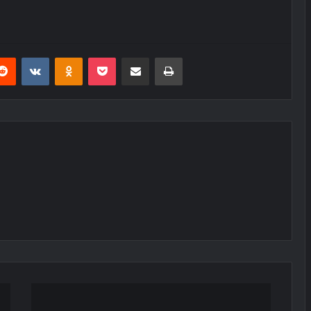
erest
Reddit
VKontakte
Odnoklassniki
Pocket
E-Posta ile paylaş
Yazdır