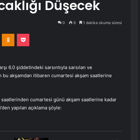
ıcaklığı Düşecek
0
9
1 dakika okuma süresi
VKontakte
Odnoklassniki
Pocket
ı 6.0 şiddetindeki sarsıntıyla sarsılan ve
in bu akşamdan itibaren cumartesi akşam saatlerine
 saatlerinden cumartesi günü akşam saatlerine kadar
’den yapılan açıklama şöyle: