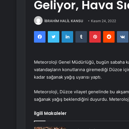
Geliyor, Hava S
İBRAHİM HALİL KANSU
Kasım 24, 2022
Facebook
Twitter
LinkedIn
Tumblr
Pinterest
Reddit
Meteoroloji Genel Müdürlüğü, bugün sabaha karş
vatandaşların konutlarına giremediği Düzce iç
kadar sağanak yağış uyarısı yaptı.
Meteoroloji, Düzce vilayet genelinde bu akşam
sağanak yağış beklendiğini duyurdu. Meteroloji
İlgili Makaleler