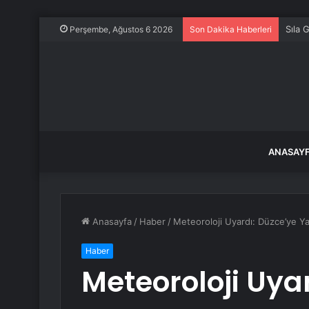
Sıla 
Perşembe, Ağustos 6 2026
Son Dakika Haberleri
ANASAY
Anasayfa
/
Haber
/
Meteoroloji Uyardı: Düzce’ye Ya
Haber
Meteoroloji Uya