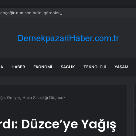
Gençoğlu’nun son halini görenler inanamadı: Ne olmuş bu kadına?
FA
HABER
EKONOMI
SAĞLIK
TEKNOLOJI
YAŞAM
ğış Geliyor, Hava Sıcaklığı Düşecek
rdı: Düzce’ye Yağış