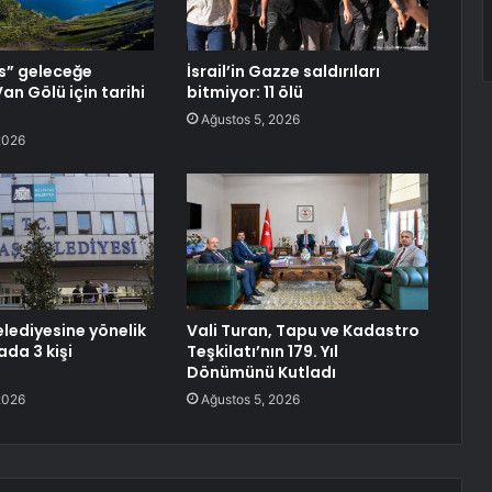
s” geleceğe
İsrail’in Gazze saldırıları
Van Gölü için tarihi
bitmiyor: 11 ölü
Ağustos 5, 2026
2026
elediyesine yönelik
Vali Turan, Tapu ve Kadastro
da 3 kişi
Teşkilatı’nın 179. Yıl
Dönümünü Kutladı
2026
Ağustos 5, 2026