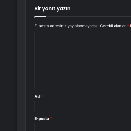
Bir yanıt yazın
E-posta adresiniz yayınlanmayacak.
Gerekli alanlar
*
i
Y
o
r
u
m
*
Ad
*
E-posta
*