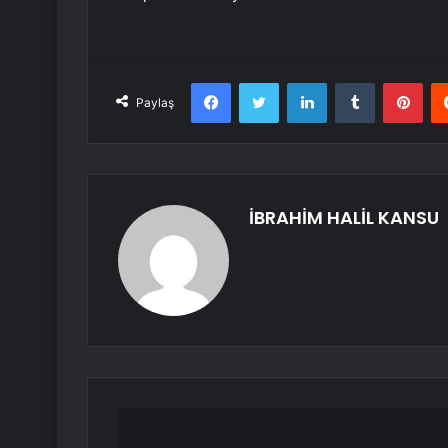
Facebook
Twitter
LinkedIn
Tumblr
Pint
Paylaş
İBRAHİM HALİL KANSU