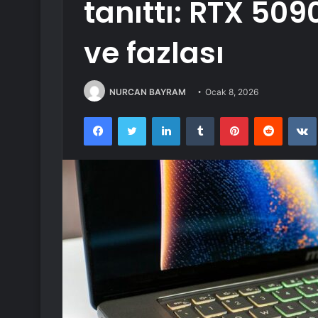
tanıttı: RTX 509
ve fazlası
NURCAN BAYRAM
Ocak 8, 2026
Facebook
Twitter
LinkedIn
Tumblr
Pinterest
Reddit