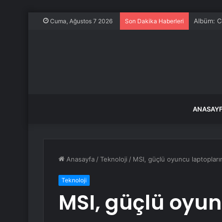
Kardemir 
Cuma, Ağustos 7 2026
Son Dakika Haberleri
ANASAY
Anasayfa
/
Teknoloji
/
MSI, güçlü oyuncu laptopların
Teknoloji
MSI, güçlü oyun