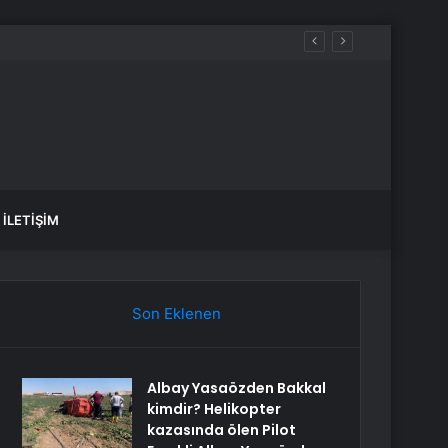
ardemir Çelik katılım endeksine uygun mu?
İLETIŞIM
Son Eklenen
Albay Yasaözden Bakkal
kimdir? Helikopter
kazasında ölen Pilot