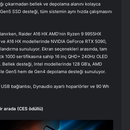
pağı çıkarmadan bellek ve depolama alanını kolayca
 Gen5 SSD desteği, tüm sistemin aynı hızda çalışmasını
ullanırken, Raider A16 HX AMD’nin Ryzen 9 9955HX
 HX ve A16 HX modellerinde NVIDIA GeForce RTX 5090,
landırma sunuluyor. Ekran seçenekleri arasında, tam
ck 1000 sertifikasına sahip 16 inç QHD+ 240Hz OLED
or. Bellek desteği, Intel modellerinde 128 GB’a, AMD
PCIe Gen5 hem de Gen4 depolama desteği sunuluyor.
 USB bağlantısı, Dynaudio ayarlı hoparlörler ve 90 Wh
bir arada (CES ödüllü)