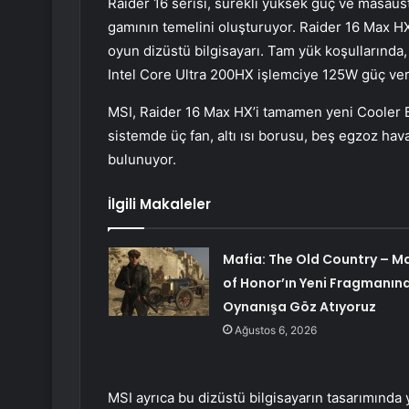
Raider 16 serisi, sürekli yüksek güç ve masaü
gamının temelini oluşturuyor. Raider 16 Max H
oyun dizüstü bilgisayarı. Tam yük koşullarınd
Intel Core Ultra 200HX işlemciye 125W güç ver
MSI, Raider 16 Max HX’i tamamen yeni Cooler Bo
sistemde üç fan, altı ısı borusu, beş egzoz hav
bulunuyor.
İlgili Makaleler
Mafia: The Old Country – M
of Honor’ın Yeni Fragmanın
Oynanışa Göz Atıyoruz
Ağustos 6, 2026
MSI ayrıca bu dizüstü bilgisayarın tasarımında yü