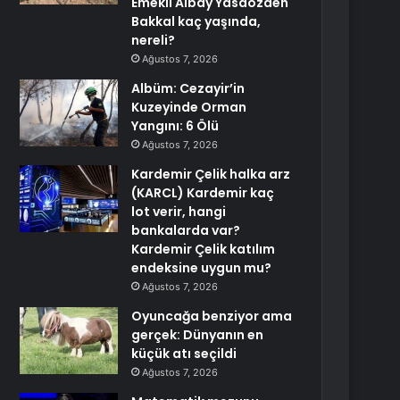
Emekli Albay Yasaözden
Bakkal kaç yaşında,
nereli?
Ağustos 7, 2026
Albüm: Cezayir’in
Kuzeyinde Orman
Yangını: 6 Ölü
Ağustos 7, 2026
Kardemir Çelik halka arz
(KARCL) Kardemir kaç
lot verir, hangi
bankalarda var?
Kardemir Çelik katılım
endeksine uygun mu?
Ağustos 7, 2026
Oyuncağa benziyor ama
gerçek: Dünyanın en
küçük atı seçildi
Ağustos 7, 2026