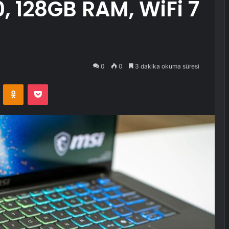
0, 128GB RAM, WiFi 7
0
0
3 dakika okuma süresi
VKontakte
Odnoklassniki
Pocket