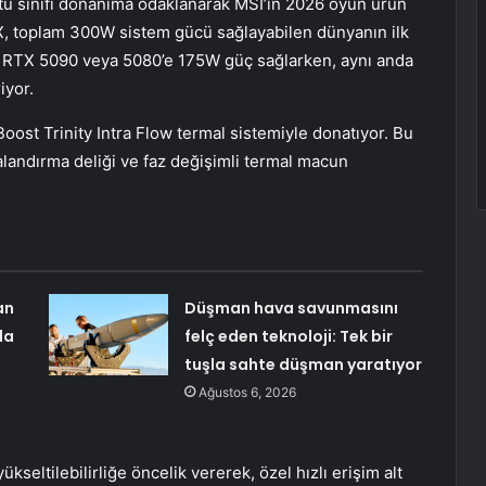
stü sınıfı donanıma odaklanarak MSI’ın 2026 oyun ürün
X, toplam 300W sistem gücü sağlayabilen dünyanın ilk
a, RTX 5090 veya 5080’e 175W güç sağlarken, aynı anda
iyor.
ost Trinity Intra Flow termal sistemiyle donatıyor. Bu
alandırma deliği ve faz değişimli termal macun
an
Düşman hava savunmasını
da
felç eden teknoloji: Tek bir
tuşla sahte düşman yaratıyor
Ağustos 6, 2026
kseltilebilirliğe öncelik vererek, özel hızlı erişim alt