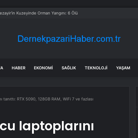
Çelik halka arz (KARCL) Kardemir kaç lot verir, hangi bankalarda var? K
FA
HABER
EKONOMI
SAĞLIK
TEKNOLOJI
YAŞAM
ı tanıttı: RTX 5090, 128GB RAM, WiFi 7 ve fazlası
cu laptoplarını