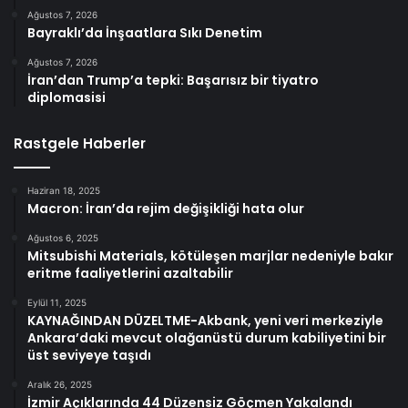
Ağustos 7, 2026
Bayraklı’da İnşaatlara Sıkı Denetim
Ağustos 7, 2026
İran’dan Trump’a tepki: Başarısız bir tiyatro
diplomasisi
Rastgele Haberler
Haziran 18, 2025
Macron: İran’da rejim değişikliği hata olur
Ağustos 6, 2025
Mitsubishi Materials, kötüleşen marjlar nedeniyle bakır
eritme faaliyetlerini azaltabilir
Eylül 11, 2025
KAYNAĞINDAN DÜZELTME-Akbank, yeni veri merkeziyle
Ankara’daki mevcut olağanüstü durum kabiliyetini bir
üst seviyeye taşıdı
Aralık 26, 2025
İzmir Açıklarında 44 Düzensiz Göçmen Yakalandı