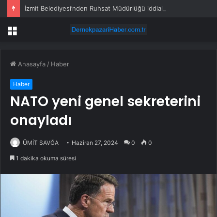
İzmit Belediyesi’nden Ruhsat Müdürlüğü iddialarına açıklama
Menü
Anasayfa
/
Haber
Haber
NATO yeni genel sekreterini
onayladı
ÜMİT SAVĞA
Haziran 27, 2024
0
0
1 dakika okuma süresi