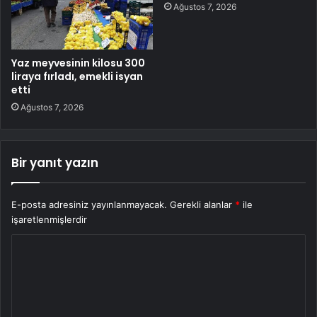
Ağustos 7, 2026
Yaz meyvesinin kilosu 300
liraya fırladı, emekli isyan
etti
Ağustos 7, 2026
Bir yanıt yazın
E-posta adresiniz yayınlanmayacak.
Gerekli alanlar
*
ile
işaretlenmişlerdir
Y
o
r
u