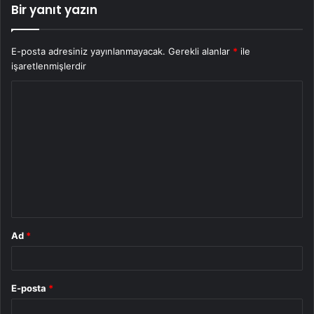
Bir yanıt yazın
E-posta adresiniz yayınlanmayacak.
Gerekli alanlar
*
ile
işaretlenmişlerdir
Y
o
r
u
m
*
Ad
*
E-posta
*