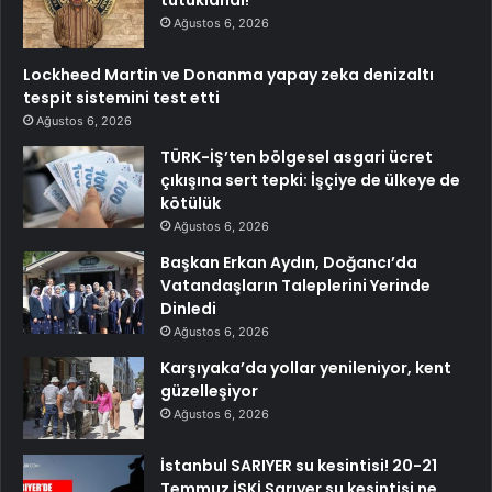
tutuklandı!
Ağustos 6, 2026
Lockheed Martin ve Donanma yapay zeka denizaltı
tespit sistemini test etti
Ağustos 6, 2026
TÜRK-İŞ’ten bölgesel asgari ücret
çıkışına sert tepki: İşçiye de ülkeye de
kötülük
Ağustos 6, 2026
Başkan Erkan Aydın, Doğancı’da
Vatandaşların Taleplerini Yerinde
Dinledi
Ağustos 6, 2026
Karşıyaka’da yollar yenileniyor, kent
güzelleşiyor
Ağustos 6, 2026
İstanbul SARIYER su kesintisi! 20-21
Temmuz İSKİ Sarıyer su kesintisi ne