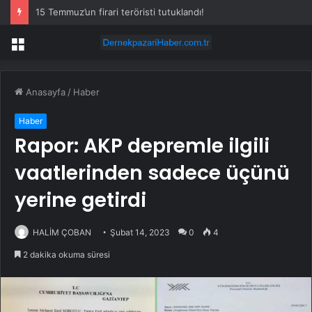
15 Temmuz’un firari teröristi tutuklandı!
Menü
Anasayfa
/
Haber
Haber
Rapor: AKP depremle ilgili
vaatlerinden sadece üçünü
yerine getirdi
HALİM ÇOBAN
Şubat 14, 2023
0
4
2 dakika okuma süresi