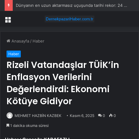
Dünyanın en uzun aktarmasız uçuşunda tarihi rekor: 24 saatten fazla havada kaldılar
Menü
Anasayfa
/
Haber
Haber
Rizeli Vatandaşlar TÜİK’in
Enflasyon Verilerini
Değerlendirdi: Ekonomi
Kötüye Gidiyor
MEHMET HAZBİN KAZBEK
Kasım 6, 2025
0
0
1 dakika okuma süresi