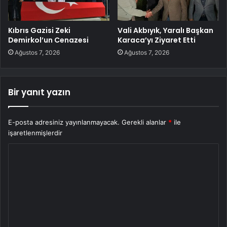
Kıbrıs Gazisi Zeki
Vali Akbıyık, Yaralı Başkan
Demirkol’un Cenazesi
Karaca’yı Ziyaret Etti
Ağustos 7, 2026
Ağustos 7, 2026
Bir yanıt yazın
E-posta adresiniz yayınlanmayacak.
Gerekli alanlar
*
ile
işaretlenmişlerdir
Y
o
r
u
m
*