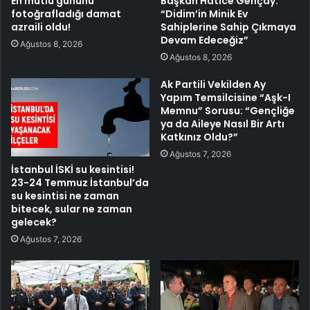
En mutlu gününü
Başkan Hatice Gençay:
fotoğrafladığı damat
“Didim’in Minik Ev
azraili oldu!
Sahiplerine Sahip Çıkmaya
Devam Edeceğiz”
Ağustos 8, 2026
Ağustos 8, 2026
Ak Partili Vekilden Ay
Yapım Temsilcisine “Aşk-I
Memnu” Sorusu: “Gençliğe
ya da Aileye Nasıl Bir Artı
Katkınız Oldu?”
Ağustos 7, 2026
İstanbul İSKİ su kesintisi!
23-24 Temmuz İstanbul’da
su kesintisi ne zaman
bitecek, sular ne zaman
gelecek?
Ağustos 7, 2026