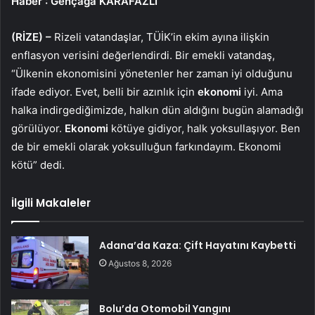
Haber
: Gençağa KARAFAZLI
(RİZE) –
Rizeli vatandaşlar, TÜİK’in ekim ayına ilişkin
enflasyon verisini değerlendirdi. Bir emekli vatandaş,
“Ülkenin ekonomisini yönetenler her zaman iyi olduğunu
ifade ediyor. Evet, belli bir azınlık için
ekonomi
iyi. Ama
halka indirgediğimizde, halkın dün aldığını bugün alamadığı
görülüyor.
Ekonomi
kötüye gidiyor, halk yoksullaşıyor. Ben
de bir emekli olarak yoksulluğun farkındayım. Ekonomi
kötü” dedi.
İlgili Makaleler
Adana’da Kaza: Çift Hayatını Kaybetti
Ağustos 8, 2026
Bolu’da Otomobil Yangını