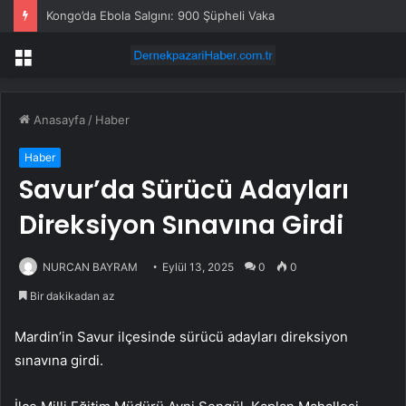
Kongo’da Ebola Salgını: 900 Şüpheli Vaka
Menü
Anasayfa
/
Haber
Haber
Savur’da Sürücü Adayları
Direksiyon Sınavına Girdi
NURCAN BAYRAM
Eylül 13, 2025
0
0
Bir dakikadan az
Mardin’in Savur ilçesinde sürücü adayları direksiyon
sınavına girdi.