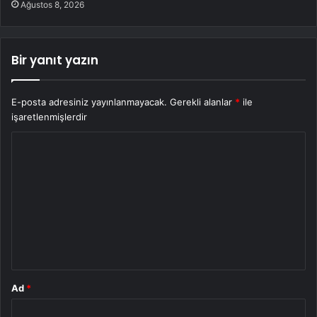
Ağustos 8, 2026
Bir yanıt yazın
E-posta adresiniz yayınlanmayacak.
Gerekli alanlar
*
ile
işaretlenmişlerdir
Y
o
r
u
m
*
Ad
*