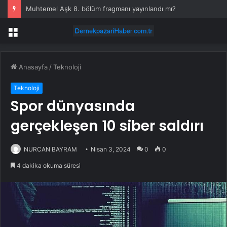
Muhtemel Aşk 8. bölüm fragmanı yayınlandı mı?
Menü
Anasayfa
/
Teknoloji
Teknoloji
Spor dünyasında
gerçekleşen 10 siber saldırı
NURCAN BAYRAM
Nisan 3, 2024
0
0
4 dakika okuma süresi