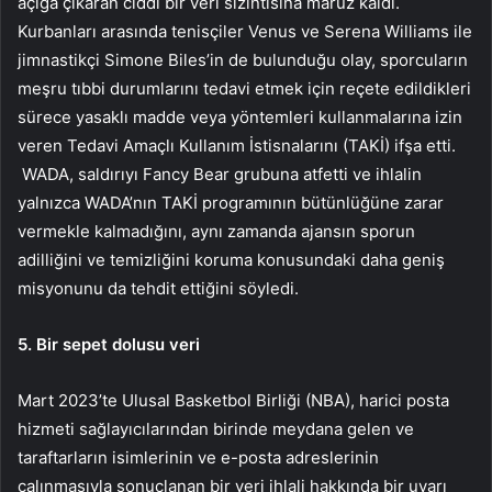
açığa çıkaran ciddi bir veri sızıntısına maruz kaldı.
Kurbanları arasında tenisçiler Venus ve Serena Williams ile
jimnastikçi Simone Biles’in de bulunduğu olay, sporcuların
meşru tıbbi durumlarını tedavi etmek için reçete edildikleri
sürece yasaklı madde veya yöntemleri kullanmalarına izin
veren Tedavi Amaçlı Kullanım İstisnalarını (TAKİ) ifşa etti.
WADA, saldırıyı Fancy Bear grubuna atfetti ve ihlalin
yalnızca WADA’nın TAKİ programının bütünlüğüne zarar
vermekle kalmadığını, aynı zamanda ajansın sporun
adilliğini ve temizliğini koruma konusundaki daha geniş
misyonunu da tehdit ettiğini söyledi.
5. Bir sepet dolusu veri
Mart 2023’te Ulusal Basketbol Birliği (NBA), harici posta
hizmeti sağlayıcılarından birinde meydana gelen ve
taraftarların isimlerinin ve e-posta adreslerinin
çalınmasıyla sonuçlanan bir veri ihlali hakkında bir uyarı