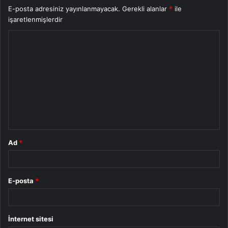
E-posta adresiniz yayınlanmayacak.
Gerekli alanlar
*
ile
işaretlenmişlerdir
Y
o
r
u
m
*
Ad
*
E-posta
*
İnternet sitesi