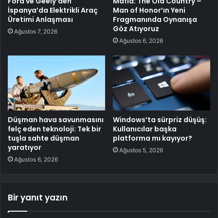
Ford ve Geely’den
Mafia: The Old Country –
İspanya’da Elektrikli Araç
Man of Honor’ın Yeni
Üretimi Anlaşması
Fragmanında Oynanışa
Göz Atıyoruz
Ağustos 7, 2026
Ağustos 6, 2026
Düşman hava savunmasını
Windows’ta sürpriz düşüş:
felç eden teknoloji: Tek bir
Kullanıcılar başka
tuşla sahte düşman
platforma mı kayıyor?
yaratıyor
Ağustos 5, 2026
Ağustos 6, 2026
Bir yanıt yazın