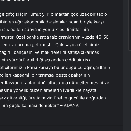
 çiftçisi için “umut yılı” olmaktan çok uzak bir tablo
arihin en ağır ekonomik daralmalarından biriyle karşı
tahsis edilen sübvansiyonlu kredi limitlerinin
ırmıştır. Özel bankalarda faiz oranlarının yüzde 45-50
eviremez duruma getirmiştir. Çok sayıda üreticimiz,
bağını, bahçesini ve makinelerini satışa çıkarmak
min sürdürülebilirliği açısından ciddi bir risk
eticilerimizin karşı karşıya bulunduğu bu ağır şartların
ilen kapsamlı bir tarımsal destek paketinin
n enflasyon oranları doğrultusunda güncellenmesini ve
esine yönelik düzenlemelerin ivedilikle hayata
arz güvenliği, üreticimizin üretim gücü ile doğrudan
iye’nin güçlü kalması demektir.” – ADANA