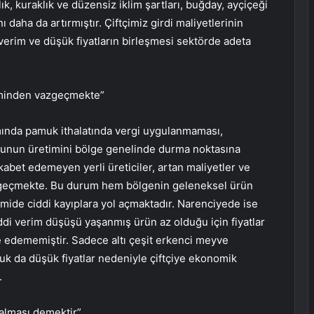
lık, kuraklık ve düzensiz iklim şartları, buğday, ayçiçeği
ı daha da artırmıştır. Çiftçimiz girdi maliyetlerinin
verim ve düşük fiyatların birleşmesi sektörde adeta
kiminden vazgeçmekte”
amında pamuk ithalatında vergi uygulanmaması,
uğunun üretimini bölge genelinde durma noktasına
kabet edemeyen yerli üreticiler, artan maliyetler ve
zgeçmekte. Bu durum hem bölgenin geleneksel ürün
ide ciddi kayıplara yol açmaktadır. Narenciyede ise
ddi verim düşüşü yaşanmış ürün az olduğu için fiyatlar
e edememiştir. Sadece altı çeşit erkenci meyve
k da düşük fiyatlar nedeniyle çiftçiye ekonomik
.
kalması demektir”