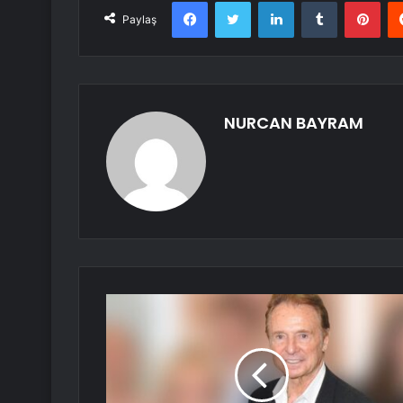
Facebook
Twitter
LinkedIn
Tumblr
Pint
Paylaş
NURCAN BAYRAM