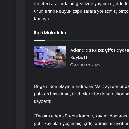
tarihleri arasında bölgemizde yaşanan şiddetli do
ürünlerinde büyük çaplı zarara yol açmış; birç
konuştu.
İlgili Makaleler
Adana’da Kaza: Çift Hayatı
Kaybetti
Ağustos 8, 2026
Doğan, don olayının ardından Mart ayı sonunda
patates hasadının, üreticilere beklenen ekonom
kaydetti:
“Devam eden süreçte karpuz, kavun, domates ve
gelir kayıpları yaşanmış, çiftçilerimiz maliyetl