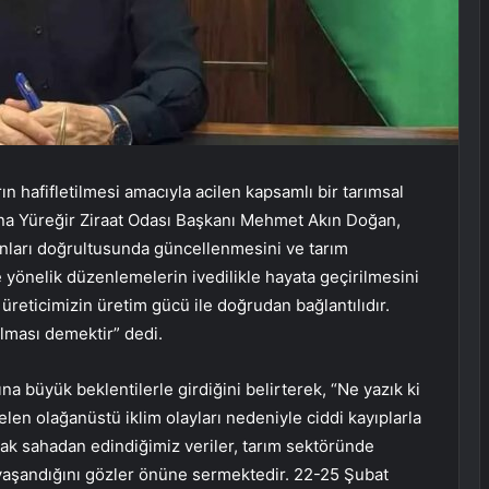
ın hafifletilmesi amacıyla acilen kapsamlı bir tarımsal
ana Yüreğir Ziraat Odası Başkanı Mehmet Akın Doğan,
anları doğrultusunda güncellenmesini ve tarım
yönelik düzenlemelerin ivedilikle hayata geçirilmesini
üreticimizin üretim gücü ile doğrudan bağlantılıdır.
alması demektir” dedi.
ına büyük beklentilerle girdiğini belirterek, “Ne yazık ki
gelen olağanüstü iklim olayları nedeniyle ciddi kayıplarla
arak sahadan edindiğimiz veriler, tarım sektöründe
 yaşandığını gözler önüne sermektedir. 22-25 Şubat