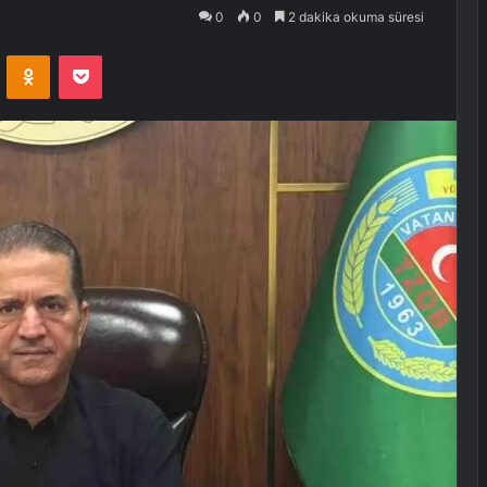
0
0
2 dakika okuma süresi
VKontakte
Odnoklassniki
Pocket