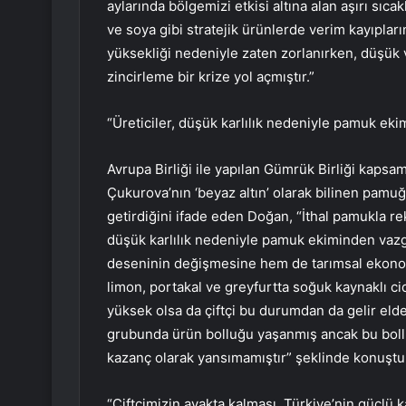
aylarında bölgemizi etkisi altına alan aşırı sıcak
ve soya gibi stratejik ürünlerde verim kayıpların
yüksekliği nedeniyle zaten zorlanırken, düşük 
zincirleme bir krize yol açmıştır.”
“Üreticiler, düşük karlılık nedeniyle pamuk e
Avrupa Birliği ile yapılan Gümrük Birliği kaps
Çukurova’nın ‘beyaz altın’ olarak bilinen pam
getirdiğini ifade eden Doğan, “İthal pamukla re
düşük karlılık nedeniyle pamuk ekiminden va
deseninin değişmesine hem de tarımsal ekonom
limon, portakal ve greyfurtta soğuk kaynaklı ci
yüksek olsa da çiftçi bu durumdan da gelir eld
grubunda ürün bolluğu yaşanmış ancak bu bollu
kazanç olarak yansımamıştır” şeklinde konuştu
“Çiftçimizin ayakta kalması, Türkiye’nin güçlü 