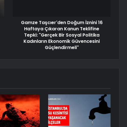
Gamze Taşcıer'den Doğum İznini 16
Haftaya Çıkaran Kanun Teklifine
Tepki: "Gerçek Bir Sosyal Politika
Kadınların Ekonomik Güvencesini
Güçlendirmeli"