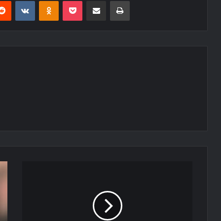
erest
Reddit
VKontakte
Odnoklassniki
Pocket
E-Posta ile paylaş
Yazdır