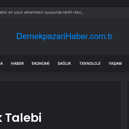
nın en uzun aktarmasız uçuşunda tarihi rekor: 24 saatten fazla havada k
FA
HABER
EKONOMI
SAĞLIK
TEKNOLOJI
YAŞAM
 Talebi