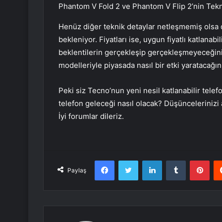
Phantom V Fold 2 ve Phantom V Flip 2’nin Tekni
Henüz diğer teknik detaylar netleşmemiş olsa 
bekleniyor. Fiyatları ise, uygun fiyatlı katlanabi
beklentilerin gerçekleşip gerçekleşmeyeceğin
modelleriyle piyasada nasıl bir etki yaratacağı
Peki siz Tecno’nun yeni nesil katlanabilir tele
telefon geleceği nasıl olacak? Düşüncelerinizi 
İyi forumlar dileriz.
Facebook
Twitter
LinkedIn
Tumblr
Pint
Paylaş