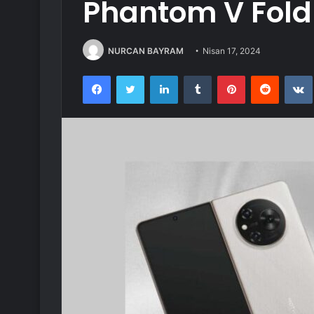
Phantom V Fold 2
NURCAN BAYRAM
Nisan 17, 2024
Facebook
Twitter
LinkedIn
Tumblr
Pinterest
Reddit