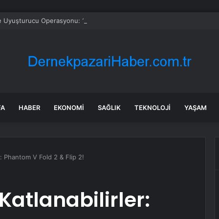
e Uyuşturucu Operasyonu: 1.7 Milyon Hap Ele Geçirildi
FA
HABER
EKONOMI
SAĞLIK
TEKNOLOJI
YAŞAM
r: Phantom V Fold 2 & Flip 2!
atlanabilirler: