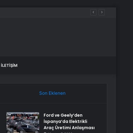
İLETIŞIM
Son Eklenen
Ford ve Geely’den
İspanya’da Elektrikli
Araç Üretimi Anlaşması