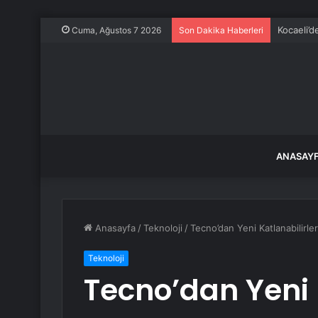
Kocaeli’d
Cuma, Ağustos 7 2026
Son Dakika Haberleri
ANASAY
Anasayfa
/
Teknoloji
/
Tecno’dan Yeni Katlanabilirle
Teknoloji
Tecno’dan Yeni K