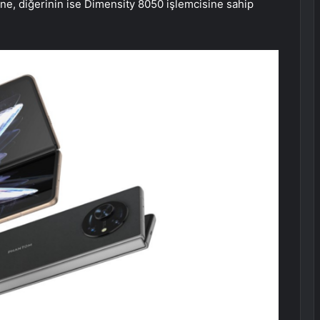
ne, diğerinin ise Dimensity 8050 işlemcisine sahip