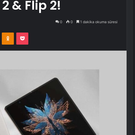
 & Flip 2!
0
0
1 dakika okuma süresi
VKontakte
Odnoklassniki
Pocket