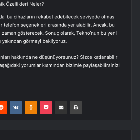
k Özellikleri Neler?
da, bu cihazların rekabet edebilecek seviyede olması
lir telefon seçenekleri arasında yer alabilir. Ancak, bu
i zaman gösterecek. Sonuç olarak, Tekno’nun bu yeni
nı yakından görmeyi bekliyoruz.
fonları hakkında ne düşünüyorsunuz? Sizce katlanabilir
aşağıdaki yorumlar kısmından bizimle paylaşabilirsiniz!
erest
Reddit
VKontakte
Odnoklassniki
Pocket
E-Posta ile paylaş
Yazdır