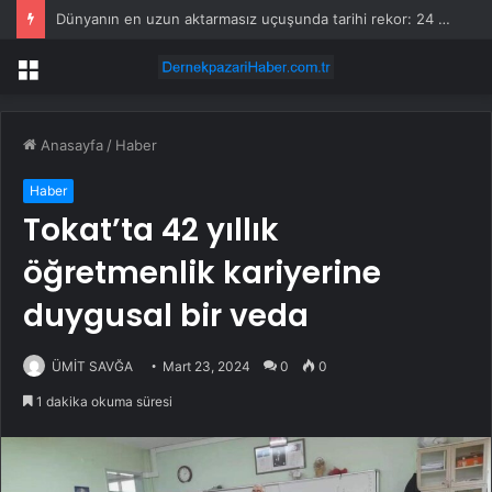
Dünyanın en uzun aktarmasız uçuşunda tarihi rekor: 24 saatten fazla havada kaldılar
Menü
Anasayfa
/
Haber
Haber
Tokat’ta 42 yıllık
öğretmenlik kariyerine
duygusal bir veda
ÜMİT SAVĞA
Mart 23, 2024
0
0
1 dakika okuma süresi