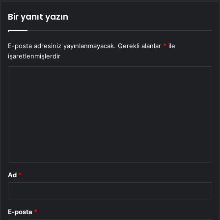
Bir yanıt yazın
E-posta adresiniz yayınlanmayacak.
Gerekli alanlar
*
ile
işaretlenmişlerdir
Y
o
r
u
m
*
Ad
*
E-posta
*