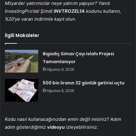
Milyarder yatırımcılar neye yatırım yapıyor? Yanıtı
InvestingPro’da! Şimdi
INVTROZEL1A
kodunu kullanın,
%20’ye varan indirimle kayıt olun.
İlgili Makaleler
Bigadiç Simav Çayı Islahı Projesi
Tamamlanıyor
Ağustos 9, 2026
500 bin liranın 32 günlük getirisi uçtu
Ağustos 8, 2026
Kodu nasıl kullanacağınızdan emin değil misiniz? Adım
adım gösterdiğimiz
videoyu
izleyebilirsiniz.