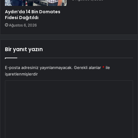
Aydın’da 14 Bin Domates
Fidesi Dağıtıldı
Ağustos 6, 2026
Bir yanıt yazın
E-posta adresiniz yayınlanmayacak.
Gerekli alanlar
*
ile
işaretlenmişlerdir
Y
o
r
u
m
*