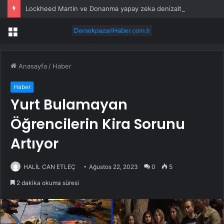
Lockheed Martin ve Donanma yapay zeka denizaltı tespit sistemini test etti
Menü
Anasayfa
/
Haber
Haber
Yurt Bulamayan
Öğrencilerin Kira Sorunu
Artıyor
HALİL CAN ETLEÇ
Ağustos 22, 2023
0
5
2 dakika okuma süresi