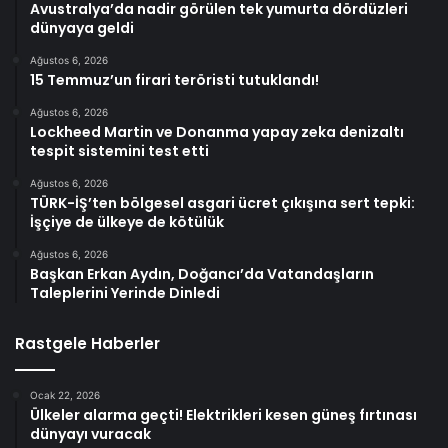
Avustralya’da nadir görülen tek yumurta dördüzleri
dünyaya geldi
Ağustos 6, 2026
15 Temmuz’un firari teröristi tutuklandı!
Ağustos 6, 2026
Lockheed Martin ve Donanma yapay zeka denizaltı
tespit sistemini test etti
Ağustos 6, 2026
TÜRK-İŞ’ten bölgesel asgari ücret çıkışına sert tepki:
İşçiye de ülkeye de kötülük
Ağustos 6, 2026
Başkan Erkan Aydın, Doğancı’da Vatandaşların
Taleplerini Yerinde Dinledi
Rastgele Haberler
Ocak 22, 2026
Ülkeler alarma geçti! Elektrikleri kesen güneş fırtınası
dünyayı vuracak