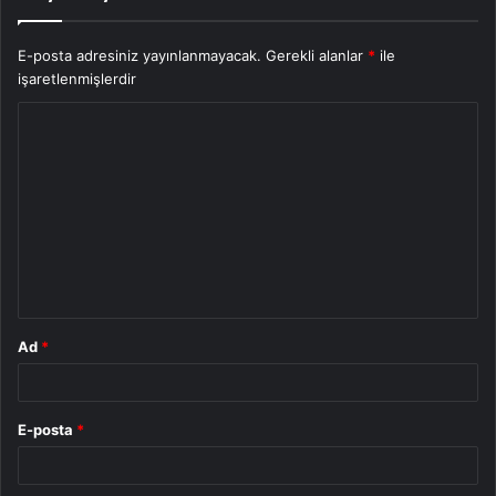
E-posta adresiniz yayınlanmayacak.
Gerekli alanlar
*
ile
işaretlenmişlerdir
Y
o
r
u
m
*
Ad
*
E-posta
*