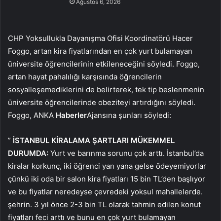
Ağustos 6, 2026
CHP Yoksullukla Dayanışma Ofisi Koordinatörü Hacer
Foggo, artan kira fiyatlarından en çok yurt bulamayan
üniversite öğrencilerinin etkileneceğini söyledi. Foggo,
artan hayat pahalılığı karşısında öğrencilerin
sosyalleşemediklerini de belirterek, tek tip beslenmenin
üniversite öğrencilerinde obeziteyi artırdığını söyledi.
Foggo, ANKA
Haberler
Ajansına şunları söyledi:
”
İSTANBUL KİRALAMA ŞARTLARI MÜKEMMEL
DURUMDA:
Yurt ve barınma sorunu çok arttı. İstanbul’da
kiralar korkunç, iki öğrenci yan yana gelse ödeyemiyorlar
çünkü iki oda bir salon kira fiyatları 15 bin TL’den başlıyor
ve bu fiyatlar neredeyse çevredeki yoksul mahallelerde.
şehrin. 3 yıl önce 2-3 bin TL olarak tahmin edilen konut
fiyatları feci arttı ve bunu en çok yurt bulamayan