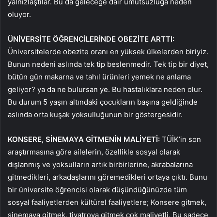
yalnızlaştılar. Bu da geleceğe dair umutsuzluğa neden
oluyor.
ÜNİVERSİTE ÖĞRENCİLERİNDE OBEZİTE ARTTI:
Üniversitelerde obezite oranı en yüksek ülkelerden biriyiz.
Bunun nedeni aslında tek tip beslenmedir. Tek tip bir diyet,
bütün gün makarna ve tahıl ürünleri yemek ne anlama
geliyor? ya da ne bulursan ye. Bu hastalıklara neden olur.
Bu durum 5 yaşın altındaki çocukların başına geldiğinde
aslında orta kuşak yoksulluğunun bir göstergesidir.
KONSERE, SİNEMAYA GİTMENİN MALİYETİ:
TÜİK’in son
araştırmasına göre ailelerin, özellikle sosyal olarak
dışlanmış ve yoksulların artık birbirlerine, akrabalarına
gitmedikleri, arkadaşlarını göremedikleri ortaya çıktı. Bunu
bir üniversite öğrencisi olarak düşündüğünüzde tüm
sosyal faaliyetlerden kültürel faaliyetlere; Konsere gitmek,
sinemaya gitmek, tiyatroya gitmek çok maliyetli. Bu sadece